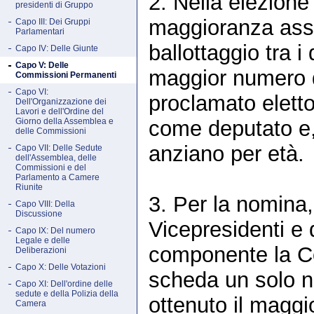
2. Nella elezione
presidenti di Gruppo
maggioranza assol
Capo III: Dei Gruppi
Parlamentari
ballottaggio tra i
Capo IV: Delle Giunte
Capo V: Delle
maggior numero di
Commissioni Permanenti
Capo VI:
proclamato eletto
Dell'Organizzazione dei
Lavori e dell'Ordine del
come deputato e, t
Giorno della Assemblea e
delle Commissioni
anziano per età.
Capo VII: Delle Sedute
dell'Assemblea, delle
Commissioni e del
Parlamento a Camere
Riunite
3. Per la nomina,
Capo VIII: Della
Discussione
Vicepresidenti e 
Capo IX: Del numero
Legale e delle
componente la Co
Deliberazioni
Capo X: Delle Votazioni
scheda un solo n
Capo XI: Dell'ordine delle
sedute e della Polizia della
ottenuto il maggio
Camera