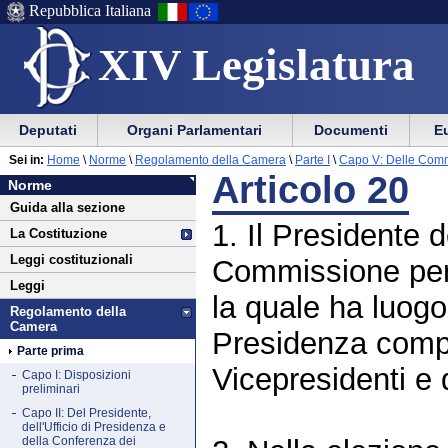
Repubblica Italiana
XIV Legislatura
Menu
Vai
Menu
Vai
Deputati
Organi Parlamentari
Documenti
Eu
al
al
di
di
Vai
Menu
menu
Sei in:
Home
\
Norme
\
Regolamento della Camera
\
Parte I
\
Capo V: Delle Comm
ausilio
navigazione
Norme
al
di
di
Articolo 20
Norme
alla
principale
contenuto
navigazione
sezione
Guida alla sezione
navigazione
principale
1. Il Presidente
La Costituzione
Leggi costituzionali
Commissione perm
Leggi
la quale ha luogo 
Regolamento della
Camera
Presidenza compo
Parte prima
Vicepresidenti e 
Capo I: Disposizioni
preliminari
Capo II: Del Presidente,
dell'Ufficio di Presidenza e
della Conferenza dei