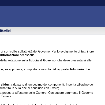
cittadini
 di
controllo
sull'attività del Governo. Per lo svolgimento di tutti i loro
e
informazioni
necessarie.
e della votazione sulla
fiducia al Governo
, che deve presentarsi alle
e e, se approvata, comporta la nascita del
rapporto fiduciario
che
sfiducia
da parte di un decimo dei componenti. Inserita all'ordine del
ibattito in Aula che si conclude con il voto;
a proposta all'esame delle Camere. Con questo strumento il Governo
le Camere.