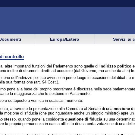
Documenti
Europa/Estero
Servizi ai 
 di controllo
iva, altre importanti funzioni del Parlamento sono quelle di
indirizzo politico
e
o inoltre di strumenti diretti ad acquisire (dal Governo, ma anche da altri) l
izione dell'indirizzo politico avviene in primo luogo in occasione del dibattito 
lla sua formazione (art. 94 Cost.).
verno pone alla base del proprio programma è discussa nella sede parlamentar
uanto la maggioranza che lo sostiene in Parlamento.
ssere sottoposto a verifica in qualsiasi momento:
mento, attraverso la presentazione alla Camera o al Senato di una
mozione di 
la mozione di sfiducia (che può riguardare anche un singolo ministro) apre un d
rno stesso, quando pone la cosiddetta
questione di fiducia
su una determinat
gare la propria permanenza in carica all'esito di una certa votazione di una del