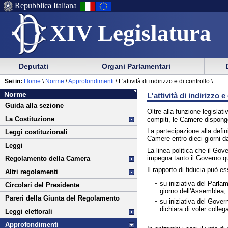
Repubblica Italiana
XIV Legislatura
Menu
Vai
Menu
Vai
Deputati
Organi Parlamentari
al
al
di
di
Vai
Menu
menu
Sei in:
Home
\
Norme
\
Approfondimenti
\
L'attività di indirizzo e di controllo \
ausilio
navigazione
Norme
al
di
di
Norme
L'attività di indirizzo e
alla
principale
contenuto
navigazione
sezione
Guida alla sezione
navigazione
principale
Oltre alla funzione legislat
La Costituzione
compiti, le Camere dispongon
La partecipazione alla defin
Leggi costituzionali
Camere entro dieci giorni da
Leggi
La linea politica che il Go
impegna tanto il Governo q
Regolamento della Camera
Il rapporto di fiducia può e
Altri regolamenti
su iniziativa del Parla
Circolari del Presidente
giorno dell'Assemblea, 
Pareri della Giunta del Regolamento
su iniziativa del Gove
dichiara di voler colle
Leggi elettorali
Approfondimenti