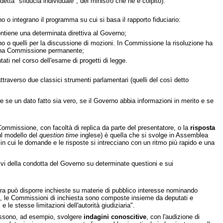
detta "sfiducia individuale", del ministro che ne è colpito).
no o integrano il programma su cui si basa il rapporto fiduciario:
ontiene una determinata direttiva al Governo;
no o quelli per la discussione di mozioni. In Commissione la risoluzione ha
scuna Commissione permanente;
ati nel corso dell'esame di progetti di legge.
traverso due classici strumenti parlamentari (quelli del così detto
se un dato fatto sia vero, se il Governo abbia informazioni in merito e se
ommissione, con facoltà di replica da parte del presentatore, o la
risposta
ul modello del
question time
inglese) è quella che si svolge in Assemblea
 in cui le domande e le risposte si intrecciano con un ritmo più rapido e una
vi della condotta del Governo su determinate questioni e sui
era può disporre inchieste su materie di pubblico interesse nominando
si, le Commissioni di inchiesta sono composte insieme da deputati e
 le stesse limitazioni dell'autorità giudiziaria".
ossono, ad esempio, svolgere
indagini conoscitive
, con l'audizione di