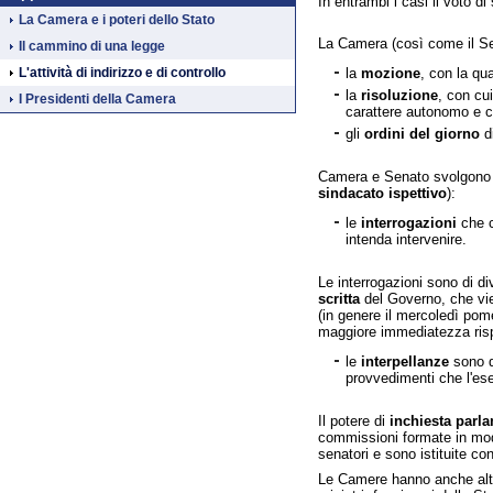
In entrambi i casi il voto di
La Camera e i poteri dello Stato
La Camera (così come il Sena
Il cammino di una legge
la
mozione
, con la qu
L'attività di indirizzo e di controllo
la
risoluzione
, con cu
I Presidenti della Camera
carattere autonomo e c
gli
ordini del giorno
di
Camera e Senato svolgono un
sindacato ispettivo
):
le
interrogazioni
che c
intenda intervenire.
Le interrogazioni sono di d
scritta
del Governo, che vie
(in genere il mercoledì po
maggiore immediatezza rispe
le
interpellanze
sono d
provvedimenti che l'ese
Il potere di
inchiesta parl
commissioni formate in modo
senatori e sono istituite co
Le Camere hanno anche altr