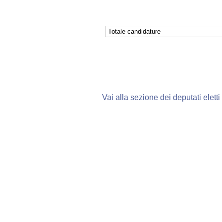
Totale candidature
Vai alla sezione dei deputati eletti
Fine
Vai
al
contenuto
menu
di
navigazione
principale