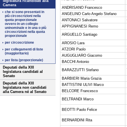
legislatura ricandidati alla
Camera
ANDRISANO Francesco
che si sono presentati in
ANGELINO Carlo Angelo Stefano
più circoscrizioni nella
ANTONACI Salvatore
quota proporzionale
ovvero in un collegio
APPIGNANESI Remo
uninominale e in una o più
circoscrizioni nella quota
ARGUELLO Santiago
proporzionale
per circoscrizione
AROSIO Lara
ATZORI Paolo
per collegamenti di liste
(maggioritario)
AUGUGLIARO Giacomo
per lista (proporzionale)
BACCHI Antonio
Deputati della XIII
BARAZZUTTI Stefano
legislatura candidati al
Senato
BARBIERI Maria Grazia
Deputati della XIII
BATTISTINI ULIVI Marco
legislatura non candidati
BELCORE Francesco
alla Camera né al Senato
BELTRANDI Marco
BEOTTI Paolo Felice
BERNARDINI Rita