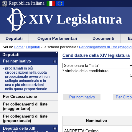
Repubblica Italiana
XIV Legislatura
Menu
Vai
Menu
Vai
Deputati
Organi Parlamentari
Documenti
Eu
al
al
di
di
Vai
Menu
menu
Sei in:
Home
\
Deputati
\
La scheda personale \
Per collegamenti di liste (maggior
ausilio
navigazione
Deputati
al
di
di
Deputati
Candidature della XIV legislatura
alla
principale
contenuto
navigazione
sezione
Per nominativo
navigazione
principale
proclamati in più
* simbolo della candidatura
circoscrizioni nella quota
C
proporzionale ovvero in un
collegio uninominale e in
una o più circoscrizioni
nella quota proporzionale
Per Circoscrizione
Per nominativo
Per Circo
Per collegamenti di liste
(maggioritario)
Per collegamenti di liste
Nominativo
(proporzionale)
Deputati della XIII
ANDRETTA Cosimo