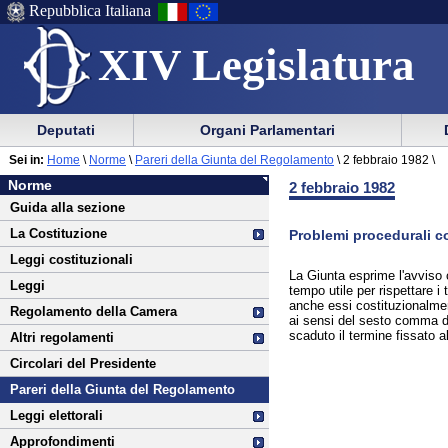
Repubblica Italiana
XIV Legislatura
Menu
Vai
Menu
Vai
Deputati
Organi Parlamentari
al
al
di
di
Vai
Menu
menu
Sei in:
Home
\
Norme
\
Pareri della Giunta del Regolamento
\
2 febbraio 1982 \
ausilio
navigazione
Norme
al
di
di
Norme
2 febbraio 1982
alla
principale
contenuto
navigazione
sezione
Guida alla sezione
navigazione
principale
La Costituzione
Problemi procedurali co
Leggi costituzionali
La Giunta esprime l'avviso 
Leggi
tempo utile per rispettare i
anche essi costituzionalmen
Regolamento della Camera
ai sensi del sesto comma del
scaduto il termine fissato a
Altri regolamenti
Circolari del Presidente
Pareri della Giunta del Regolamento
Leggi elettorali
Approfondimenti