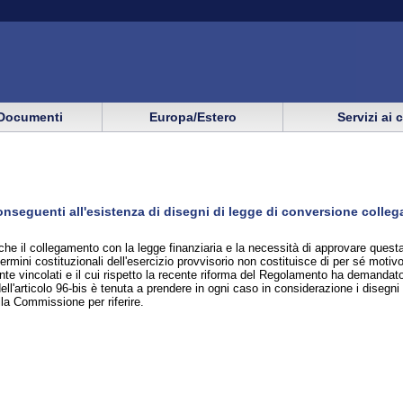
Documenti
Europa/Estero
Servizi ai 
nseguenti all'esistenza di disegni di legge di conversione collegati
che il collegamento con la legge finanziaria e la necessità di approvare questa
 termini costituzionali dell'esercizio provvisorio non costituisce di per sé mot
te vincolati e il cui rispetto la recente riforma del Regolamento ha demandato
l'articolo 96-bis è tenuta a prendere in ogni caso in considerazione i disegni 
lla Commissione per riferire.