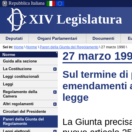
Repubblica Italiana
XIV Legislatura
Menu
Vai
Menu
Vai
Deputati
Organi Parlamentari
Documenti
Eu
al
al
di
di
Vai
Menu
menu
Sei in:
Home
\
Norme
\
Pareri della Giunta del Regolamento
\
27 marzo 1990 \
ausilio
navigazione
Norme
al
di
di
27 marzo 19
Norme
alla
principale
contenuto
navigazione
sezione
Guida alla sezione
navigazione
principale
La Costituzione
Sul termine di
Leggi costituzionali
emendamenti ag
Leggi
Regolamento della
legge
Camera
Altri regolamenti
Circolari del Presidente
La Giunta precisa,
Pareri della Giunta del
Regolamento
Leggi elettorali