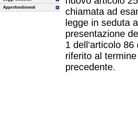
nuovo articolo 25
Approfondimenti
chiamata ad esami
legge in seduta a
presentazione de
1 dell'articolo 8
riferito al termin
precedente.
Fine
Vai
al
contenuto
menu
di
navigazione
principale