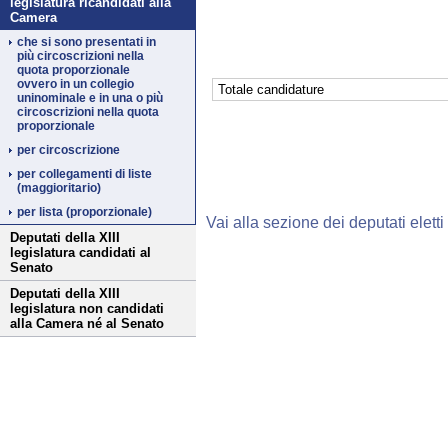
legislatura ricandidati alla
Camera
che si sono presentati in
più circoscrizioni nella
quota proporzionale
ovvero in un collegio
Totale candidature
uninominale e in una o più
circoscrizioni nella quota
proporzionale
per circoscrizione
per collegamenti di liste
(maggioritario)
per lista (proporzionale)
Vai alla sezione dei deputati eletti
Deputati della XIII
legislatura candidati al
Senato
Deputati della XIII
legislatura non candidati
alla Camera né al Senato
Fine
Vai
al
contenuto
menu
di