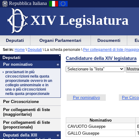
Repubblica Italiana
XIV Legislatura
Menu
Vai
Menu
Vai
Deputati
Organi Parlamentari
Documenti
Eu
al
al
di
di
Vai
Menu
menu
Sei in:
Home
\
Deputati
\
La scheda personale \
Per collegamenti di liste (maggior
ausilio
navigazione
Deputati
al
di
di
Deputati
Candidature della XIV legislatura
alla
principale
contenuto
navigazione
sezione
Per nominativo
navigazione
principale
proclamati in più
circoscrizioni nella quota
proporzionale ovvero in un
collegio uninominale e in
una o più circoscrizioni
nella quota proporzionale
Per nominativo
Per Circo
Per Circoscrizione
Per collegamenti di liste
(maggioritario)
Nominativo
Per collegamenti di liste
CAVUOTO Giuseppe
(proporzionale)
GALLO Giuseppe
Deputati della XIII