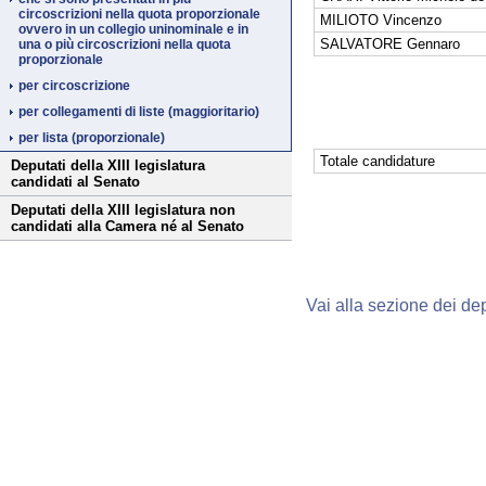
circoscrizioni nella quota proporzionale
MILIOTO Vincenzo
ovvero in un collegio uninominale e in
SALVATORE Gennaro
una o più circoscrizioni nella quota
proporzionale
per circoscrizione
per collegamenti di liste (maggioritario)
per lista (proporzionale)
Totale candidature
Deputati della XIII legislatura
candidati al Senato
Deputati della XIII legislatura non
candidati alla Camera né al Senato
Vai alla sezione dei dep
Fine
Vai
al
contenuto
menu
di
navigazione
principale