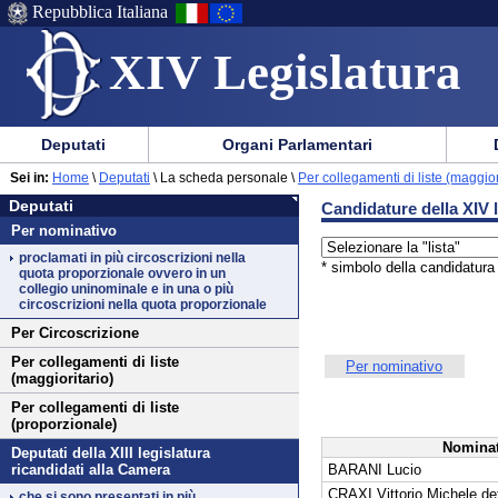
Repubblica Italiana
XIV Legislatura
Menu
Vai
Menu
Vai
Deputati
Organi Parlamentari
al
al
di
di
Vai
Menu
menu
Sei in:
Home
\
Deputati
\
La scheda personale \
Per collegamenti di liste (maggior
ausilio
navigazione
Deputati
al
di
di
Deputati
Candidature della XIV l
alla
principale
contenuto
navigazione
sezione
Per nominativo
navigazione
principale
proclamati in più circoscrizioni nella
* simbolo della candidatura
quota proporzionale ovvero in un
collegio uninominale e in una o più
circoscrizioni nella quota proporzionale
Per Circoscrizione
Per collegamenti di liste
Per nominativo
(maggioritario)
Per collegamenti di liste
(proporzionale)
Nominat
Deputati della XIII legislatura
BARANI Lucio
ricandidati alla Camera
CRAXI Vittorio Michele de
che si sono presentati in più