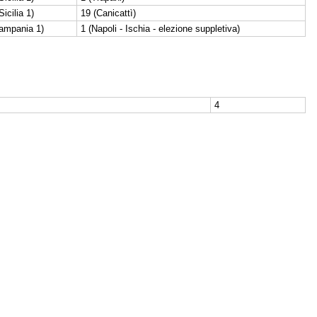
icilia 1)
19 (Canicattì)
ampania 1)
1 (Napoli - Ischia - elezione suppletiva)
4