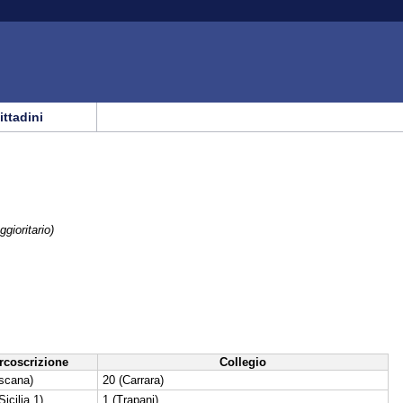
cittadini
ggioritario)
rcoscrizione
Collegio
oscana)
20 (Carrara)
icilia 1)
1 (Trapani)