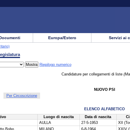
Documenti
Europa/Estero
Servizi ai 
itario)
egislatura
Riepilogo numerico
Candidature per collegamenti di liste
(Ma
NUOVO PSI
Per Circoscrizione
ELENCO ALFABETICO
ivo
Luogo di nascita
Data di nascita
Ci
AULLA
27-5-1953
XII (T
tto Bobo
MILANO
6-8-1964
XXIV (S