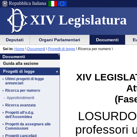
Repubblica Italiana
XIV Legislatura
Menu
Vai
Menu
Vai
Deputati
Organi Parlamentari
Documenti
Eu
al
al
di
di
Vai
Menu
menu
Sei in:
Home
\
Documenti
\
Progetti di legge
\
Ricerca per numero \
ausilio
navigazione
Documenti
al
di
di
Documenti
alla
principale
contenuto
navigazione
sezione
Guida alla sezione
navigazione
principale
Progetti di legge
XIV LEGISLAT
Ultimi progetti di legge
annunciati
At
Ricerca per numero
(Fase
Approfondimenti
Ricerca avanzata
LOSURDO: "
Progetti all'o.d.g.
dell'Assemblea
Progetti da assegnare alle
professori u
Commissioni
Progetti cancellati