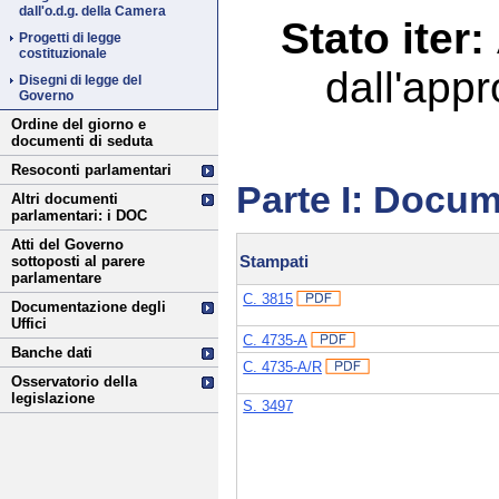
dall'o.d.g. della Camera
Stato iter:
Progetti di legge
costituzionale
dall'appr
Disegni di legge del
Governo
Ordine del giorno e
documenti di seduta
Resoconti parlamentari
Parte I: Docum
Altri documenti
parlamentari: i DOC
Atti del Governo
Stampati
sottoposti al parere
parlamentare
C. 3815
Documentazione degli
Uffici
C. 4735-A
Banche dati
C. 4735-A/R
Osservatorio della
legislazione
S. 3497