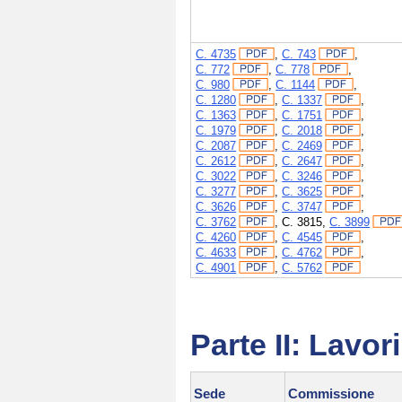
C. 4735
,
C. 743
,
C. 772
,
C. 778
,
C. 980
,
C. 1144
,
C. 1280
,
C. 1337
,
C. 1363
,
C. 1751
,
C. 1979
,
C. 2018
,
C. 2087
,
C. 2469
,
C. 2612
,
C. 2647
,
C. 3022
,
C. 3246
,
C. 3277
,
C. 3625
,
C. 3626
,
C. 3747
,
C. 3762
,
C. 3815
,
C. 3899
C. 4260
,
C. 4545
,
C. 4633
,
C. 4762
,
C. 4901
,
C. 5762
Parte II: Lavo
Sede
Commissione