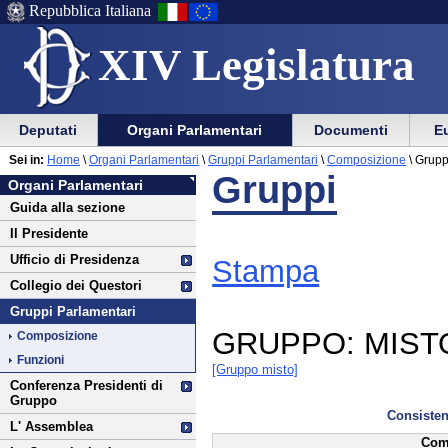
Repubblica Italiana
XIV Legislatura
Menu
Vai
Menu
Vai
Deputati
Organi Parlamentari
Documenti
Eu
al
al
di
di
Vai
Menu
menu
Sei in:
Home
\
Organi Parlamentari
\
Gruppi Parlamentari
\
Composizione
\
Gruppi
ausilio
navigazione
Organi
al
di
di
Gruppi
Organi Parlamentari
alla
principale
Parlamentari
contenuto
navigazione
sezione
Guida alla sezione
navigazione
principale
Il Presidente
Ufficio di Presidenza
Stampa
Collegio dei Questori
Gruppi Parlamentari
GRUPPO:
MISTO
Composizione
Funzioni
[Gruppo misto]
Conferenza Presidenti di
Gruppo
Consisten
L' Assemblea
Comp