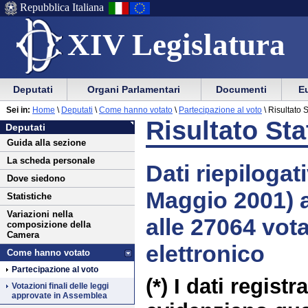
Repubblica Italiana
XIV Legislatura
Menu
Vai
Menu
Vai
Deputati
Organi Parlamentari
Documenti
Eu
al
al
di
di
Vai
Menu
menu
Sei in:
Home
\
Deputati
\
Come hanno votato
\
Partecipazione al voto
\
Risultato S
ausilio
navigazione
Deputati
al
di
di
Risultato Sta
Deputati
alla
principale
contenuto
navigazione
sezione
Guida alla sezione
navigazione
principale
La scheda personale
Dati riepilogati
Dove siedono
Maggio 2001
)
Statistiche
Variazioni nella
alle 27064 vot
composizione della
Camera
elettronico
Come hanno votato
Partecipazione al voto
(*) I dati regist
Votazioni finali delle leggi
approvate in Assemblea