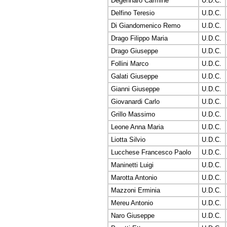
Degennaro Carmine
U.D.C.
Delfino Teresio
U.D.C.
Di Giandomenico Remo
U.D.C.
Drago Filippo Maria
U.D.C.
Drago Giuseppe
U.D.C.
Follini Marco
U.D.C.
Galati Giuseppe
U.D.C.
Gianni Giuseppe
U.D.C.
Giovanardi Carlo
U.D.C.
Grillo Massimo
U.D.C.
Leone Anna Maria
U.D.C.
Liotta Silvio
U.D.C.
Lucchese Francesco Paolo
U.D.C.
Maninetti Luigi
U.D.C.
Marotta Antonio
U.D.C.
Mazzoni Erminia
U.D.C.
Mereu Antonio
U.D.C.
Naro Giuseppe
U.D.C.