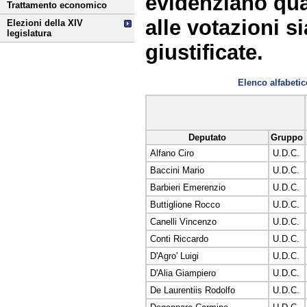
evidenziano qu
Trattamento economico
alle votazioni s
Elezioni della XIV
legislatura
giustificate.
Elenco alfabet
Deputato
Gruppo
Alfano Ciro
U.D.C.
Baccini Mario
U.D.C.
Barbieri Emerenzio
U.D.C.
Buttiglione Rocco
U.D.C.
Canelli Vincenzo
U.D.C.
Conti Riccardo
U.D.C.
D'Agro' Luigi
U.D.C.
D'Alia Giampiero
U.D.C.
De Laurentiis Rodolfo
U.D.C.