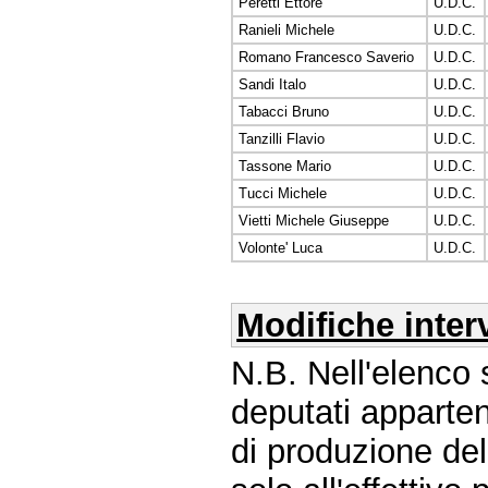
Peretti Ettore
U.D.C.
Ranieli Michele
U.D.C.
Romano Francesco Saverio
U.D.C.
Sandi Italo
U.D.C.
Tabacci Bruno
U.D.C.
Tanzilli Flavio
U.D.C.
Tassone Mario
U.D.C.
Tucci Michele
U.D.C.
Vietti Michele Giuseppe
U.D.C.
Volonte' Luca
U.D.C.
Modifiche inter
N.B. Nell'elenco s
deputati apparten
di produzione dell