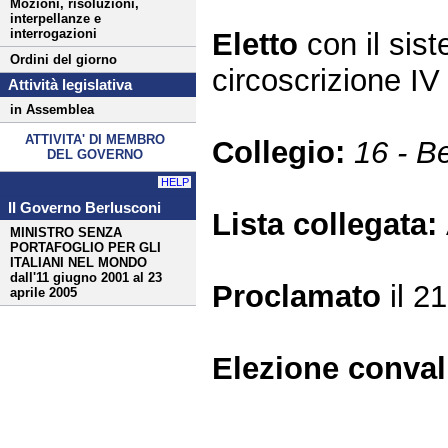
Mozioni, risoluzioni,
interpellanze e
interrogazioni
Eletto
con il si
Ordini del giorno
circoscrizione 
Attività legislativa
in Assemblea
ATTIVITA' DI MEMBRO
Collegio:
16 - B
DEL GOVERNO
HELP
II Governo Berlusconi
Lista collegata:
MINISTRO SENZA
PORTAFOGLIO PER GLI
ITALIANI NEL MONDO
dall'11 giugno 2001 al 23
Proclamato
il 2
aprile 2005
Elezione conva