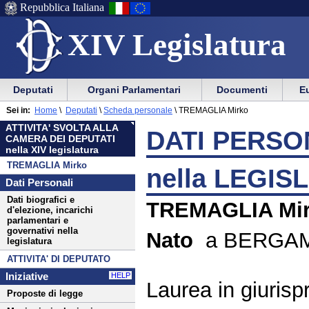
Repubblica Italiana
XIV Legislatura
Menu
Vai
Menu
Vai
Deputati
Organi Parlamentari
Documenti
Eu
al
al
di
di
Menu
menu
Sei in:
Home
\
Deputati
\
Scheda personale
\
TREMAGLIA Mirko
ausilio
navigazione
di
di
ATTIVITA' SVOLTA ALLA
alla
principale
DATI PERSON
navigazione
sezione
CAMERA DEI DEPUTATI
navigazione
principale
nella XIV legislatura
TREMAGLIA Mirko
nella LEGIS
Dati Personali
Dati biografici e
TREMAGLIA Mi
d'elezione, incarichi
parlamentari e
governativi nella
Nato
a BERGAMO
legislatura
ATTIVITA' DI DEPUTATO
Iniziative
HELP
Laurea in giuris
Proposte di legge