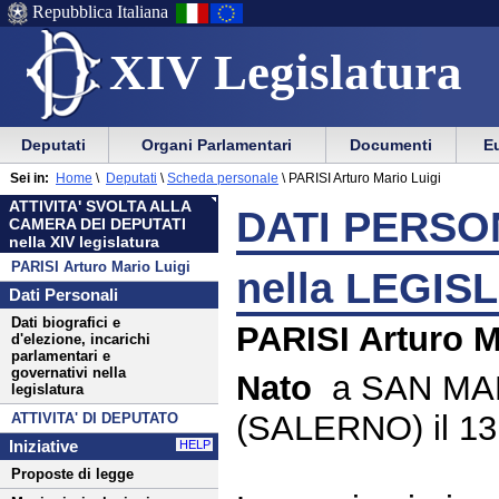
Repubblica Italiana
XIV Legislatura
Menu
Vai
Menu
Vai
Deputati
Organi Parlamentari
Documenti
Eu
al
al
di
di
Menu
menu
Sei in:
Home
\
Deputati
\
Scheda personale
\
PARISI Arturo Mario Luigi
ausilio
navigazione
di
di
ATTIVITA' SVOLTA ALLA
alla
principale
DATI PERSON
navigazione
sezione
CAMERA DEI DEPUTATI
navigazione
principale
nella XIV legislatura
PARISI Arturo Mario Luigi
nella LEGIS
Dati Personali
Dati biografici e
PARISI Arturo M
d'elezione, incarichi
parlamentari e
governativi nella
Nato
a SAN MA
legislatura
(SALERNO) il 13
ATTIVITA' DI DEPUTATO
Iniziative
HELP
Proposte di legge