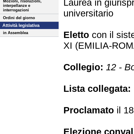
Laurea in giuris
Mozioni, risoluzioni,
interpellanze e
interrogazioni
universitario
Ordini del giorno
Attività legislativa
Eletto
con il si
in Assemblea
XI (EMILIA-RO
Collegio:
12 - B
Lista collegata:
Proclamato
il 1
Elezione conva