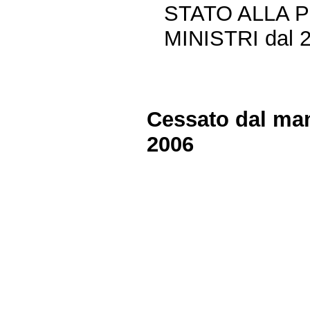
STATO ALLA 
MINISTRI dal 2
Cessato dal man
2006
Fine
Vai
al
contenuto
menu
di
navigazione
principale