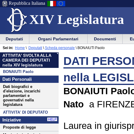
Repubblica Italiana
XIV Legislatura
Menu
Vai
Menu
Vai
Deputati
Organi Parlamentari
Documenti
Eu
al
al
di
di
Menu
menu
Sei in:
Home
\
Deputati
\
Scheda personale
\
BONAIUTI Paolo
ausilio
navigazione
di
di
ATTIVITA' SVOLTA ALLA
alla
principale
DATI PERSON
navigazione
sezione
CAMERA DEI DEPUTATI
navigazione
principale
nella XIV legislatura
BONAIUTI Paolo
nella LEGIS
Dati Personali
Dati biografici e
BONAIUTI Paol
d'elezione, incarichi
parlamentari e
governativi nella
Nato
a FIRENZE i
legislatura
ATTIVITA' DI DEPUTATO
Iniziative
HELP
Laurea in giurisp
Proposte di legge