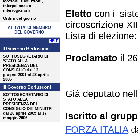
Mozioni, risoluzioni,
interpellanze e
interrogazioni
Eletto
con il si
Ordini del giorno
circoscrizione 
ATTIVITA' DI MEMBRO
DEL GOVERNO
Lista di elezion
HELP
II Governo Berlusconi
Proclamato
il 2
SOTTOSEGRETARIO DI
STATO ALLA
PRESIDENZA DEL
CONSIGLIO dal 12
giugno 2001 al 23 aprile
2005
III Governo Berlusconi
Già deputato nella
SOTTOSEGRETARIO DI
STATO ALLA
PRESIDENZA DEL
CONSIGLIO DEI MINISTRI
Iscritto al grup
dal 26 aprile 2005 al 17
maggio 2006
FORZA ITALIA
da