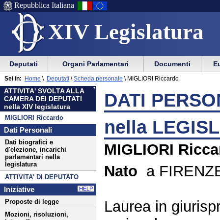
Repubblica Italiana
XIV Legislatura
Menu
Vai
Menu
Vai
Deputati
Organi Parlamentari
Documenti
Eu
al
al
di
di
Menu
menu
Sei in:
Home
\
Deputati
\
Scheda personale
\
MIGLIORI Riccardo
ausilio
navigazione
di
di
ATTIVITA' SVOLTA ALLA
alla
principale
DATI PERSON
navigazione
sezione
CAMERA DEI DEPUTATI
navigazione
principale
nella XIV legislatura
MIGLIORI Riccardo
nella LEGIS
Dati Personali
Dati biografici e
MIGLIORI Ricca
d'elezione, incarichi
parlamentari nella
legislatura
Nato
a FIRENZE 
ATTIVITA' DI DEPUTATO
Iniziative
HELP
Laurea in giurisp
Proposte di legge
Mozioni, risoluzioni,