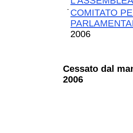
L'ASSEMBLEA
COMITATO PE
PARLAMENTA
2006
Cessato dal man
2006
Fine
Vai
al
contenuto
menu
di
navigazione
principale