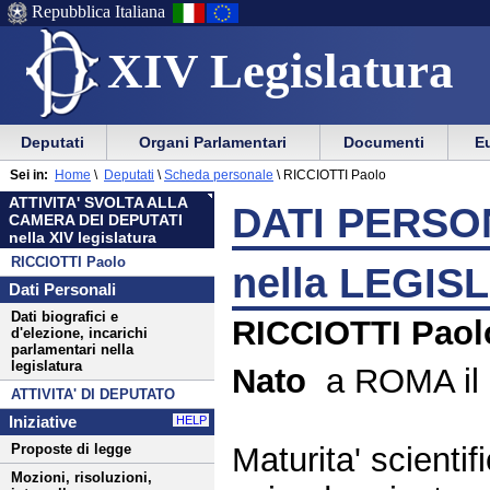
Repubblica Italiana
XIV Legislatura
Menu
Vai
Menu
Vai
Deputati
Organi Parlamentari
Documenti
Eu
al
al
di
di
Menu
menu
Sei in:
Home
\
Deputati
\
Scheda personale
\
RICCIOTTI Paolo
ausilio
navigazione
di
di
ATTIVITA' SVOLTA ALLA
alla
principale
DATI PERSON
navigazione
sezione
CAMERA DEI DEPUTATI
navigazione
principale
nella XIV legislatura
RICCIOTTI Paolo
nella LEGIS
Dati Personali
Dati biografici e
RICCIOTTI Paol
d'elezione, incarichi
parlamentari nella
legislatura
Nato
a ROMA il 
ATTIVITA' DI DEPUTATO
Iniziative
HELP
Maturita' scientif
Proposte di legge
Mozioni, risoluzioni,