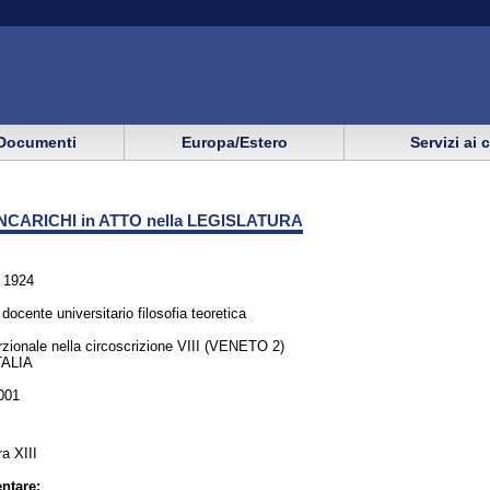
Documenti
Europa/Estero
Servizi ai 
NCARICHI in ATTO nella LEGISLATURA
 1924
; docente universitario filosofia teoretica
rzionale nella circoscrizione VIII (VENETO 2)
TALIA
001
ra XIII
ntare: