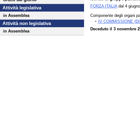
FORZA ITALIA
dal 4 giugn
Attività legislativa
Componente degli organi pa
in Assemblea
IV COMMISSIONE (D
Attività non legislativa
Deceduto il 3 novembre 2
in Assemblea
Fine
Vai
al
contenuto
menu
di
navigazione
principale