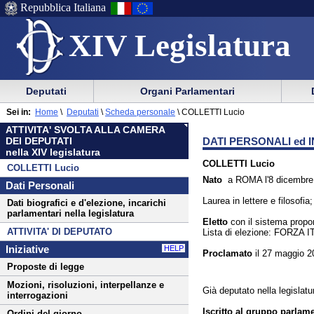
Repubblica Italiana
XIV Legislatura
Menu
Vai
Menu
Vai
Deputati
Organi Parlamentari
al
al
di
di
Menu
menu
Sei in:
Home
\
Deputati
\
Scheda personale
\
COLLETTI Lucio
ausilio
navigazione
di
di
ATTIVITA' SVOLTA ALLA CAMERA
alla
principale
navigazione
sezione
DATI PERSONALI ed I
DEI DEPUTATI
navigazione
principale
nella XIV legislatura
COLLETTI Lucio
COLLETTI Lucio
Nato
a ROMA l'8 dicembre
Dati Personali
Laurea in lettere e filosofia
Dati biografici e d'elezione, incarichi
parlamentari nella legislatura
Eletto
con il sistema
propo
ATTIVITA' DI DEPUTATO
Lista di elezione: FORZA I
Iniziative
HELP
Proclamato
il 27 maggio 2
Proposte di legge
Mozioni, risoluzioni, interpellanze e
Già deputato nella legislatu
interrogazioni
Iscritto al gruppo parlame
Ordini del giorno