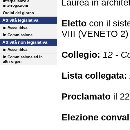
Laurea in architet
interpellanze e
interrogazioni
Ordini del giorno
Attività legislativa
Eletto
con il si
in Assemblea
VIII (VENETO 2)
in Commissione
Attività non legislativa
in Assemblea
Collegio:
12 - C
in Commissione ed in
altri organi
Lista collegata:
Proclamato
il 2
Elezione conva