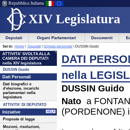
Repubblica Italiana
XIV Legislatura
Menu
Vai
Menu
Vai
Deputati
Organi Parlamentari
Documenti
Eu
al
al
di
di
Menu
menu
Sei in:
Home
\
Deputati
\
Scheda personale
\
DUSSIN Guido
ausilio
navigazione
di
di
ATTIVITA' SVOLTA ALLA
alla
principale
DATI PERSON
navigazione
sezione
CAMERA DEI DEPUTATI
navigazione
principale
nella XIV legislatura
DUSSIN Guido
nella LEGIS
Dati Personali
Dati biografici e
DUSSIN Guido
d'elezione, incarichi
parlamentari nella
legislatura
Nato
a FONTA
ATTIVITA' DI DEPUTATO
(PORDENONE) il 
Iniziative
HELP
Proposte di legge
Mozioni, risoluzioni,