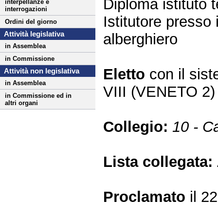
Diploma istituto t
interpellanze e
interrogazioni
Istitutore presso 
Ordini del giorno
Attività legislativa
alberghiero
in Assemblea
in Commissione
Eletto
con il si
Attività non legislativa
in Assemblea
VIII (VENETO 2)
in Commissione ed in
altri organi
Collegio:
10 - C
Lista collegata:
Proclamato
il 2