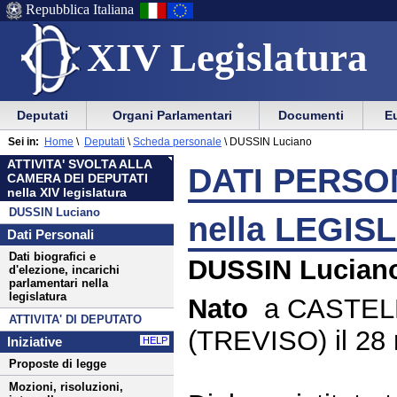
Repubblica Italiana
XIV Legislatura
Menu
Vai
Menu
Vai
Deputati
Organi Parlamentari
Documenti
Eu
al
al
di
di
Menu
menu
Sei in:
Home
\
Deputati
\
Scheda personale
\
DUSSIN Luciano
ausilio
navigazione
di
di
ATTIVITA' SVOLTA ALLA
alla
principale
DATI PERSON
navigazione
sezione
CAMERA DEI DEPUTATI
navigazione
principale
nella XIV legislatura
DUSSIN Luciano
nella LEGIS
Dati Personali
Dati biografici e
DUSSIN Lucian
d'elezione, incarichi
parlamentari nella
legislatura
Nato
a CASTE
ATTIVITA' DI DEPUTATO
(TREVISO) il 28
Iniziative
HELP
Proposte di legge
Mozioni, risoluzioni,