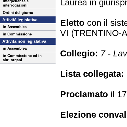
Laurea in giuris
interpellanze e
interrogazioni
Ordini del giorno
Attività legislativa
Eletto
con il si
in Assemblea
VI (TRENTINO-
in Commissione
Attività non legislativa
in Assemblea
Collegio:
7 - Lav
in Commissione ed in
altri organi
Lista collegata:
Proclamato
il 1
Elezione conva