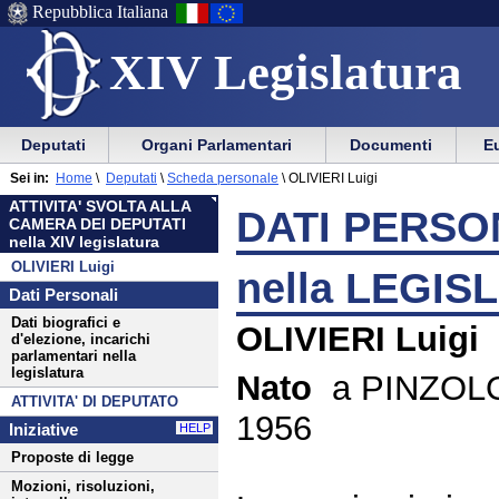
Repubblica Italiana
XIV Legislatura
Menu
Vai
Menu
Vai
Deputati
Organi Parlamentari
Documenti
Eu
al
al
di
di
Menu
menu
Sei in:
Home
\
Deputati
\
Scheda personale
\
OLIVIERI Luigi
ausilio
navigazione
di
di
ATTIVITA' SVOLTA ALLA
alla
principale
DATI PERSON
navigazione
sezione
CAMERA DEI DEPUTATI
navigazione
principale
nella XIV legislatura
OLIVIERI Luigi
nella LEGIS
Dati Personali
Dati biografici e
OLIVIERI Luigi
d'elezione, incarichi
parlamentari nella
legislatura
Nato
a PINZOLO
ATTIVITA' DI DEPUTATO
1956
Iniziative
HELP
Proposte di legge
Mozioni, risoluzioni,