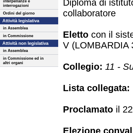
Diploma di istitu
interpellanze e
interrogazioni
collaboratore
Ordini del giorno
Attività legislativa
in Assemblea
Eletto
con il si
in Commissione
V (LOMBARDIA 
Attività non legislativa
in Assemblea
in Commissione ed in
altri organi
Collegio:
11 - S
Lista collegata:
Proclamato
il 2
Elezione conva