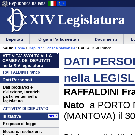
Repubblica Italiana
XIV Legislatura
Menu
Vai
Menu
Vai
Deputati
Organi Parlamentari
Documenti
Eu
al
al
di
di
Menu
menu
Sei in:
Home
\
Deputati
\
Scheda personale
\
RAFFALDINI Franco
ausilio
navigazione
di
di
ATTIVITA' SVOLTA ALLA
alla
principale
DATI PERSON
navigazione
sezione
CAMERA DEI DEPUTATI
navigazione
principale
nella XIV legislatura
RAFFALDINI Franco
nella LEGIS
Dati Personali
Dati biografici e
RAFFALDINI Fr
d'elezione, incarichi
parlamentari nella
legislatura
Nato
a PORTO
ATTIVITA' DI DEPUTATO
(MANTOVA) il 30
Iniziative
HELP
Proposte di legge
Mozioni, risoluzioni,