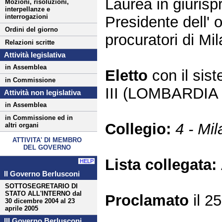
Laurea in giuris
Mozioni, risoluzioni,
interpellanze e
interrogazioni
Presidente dell' 
Ordini del giorno
procuratori di Mi
Relazioni scritte
Attività legislativa
in Assemblea
Eletto
con il si
in Commissione
III (LOMBARDIA 
Attività non legislativa
in Assemblea
in Commissione ed in
Collegio:
4 - Mi
altri organi
ATTIVITA' DI MEMBRO
DEL GOVERNO
Lista collegata:
HELP
II Governo Berlusconi
SOTTOSEGRETARIO DI
STATO ALL'INTERNO dal
Proclamato
il 2
30 dicembre 2004 al 23
aprile 2005
III Governo Berlusconi