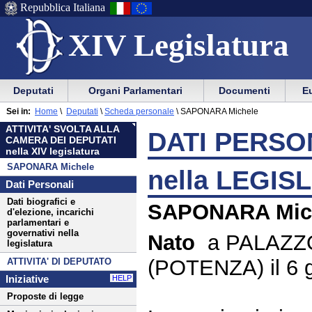
Repubblica Italiana
XIV Legislatura
Menu
Vai
Menu
Vai
Deputati
Organi Parlamentari
Documenti
Eu
al
al
di
di
Menu
menu
Sei in:
Home
\
Deputati
\
Scheda personale
\
SAPONARA Michele
ausilio
navigazione
di
di
ATTIVITA' SVOLTA ALLA
alla
principale
DATI PERSON
navigazione
sezione
CAMERA DEI DEPUTATI
navigazione
principale
nella XIV legislatura
SAPONARA Michele
nella LEGIS
Dati Personali
Dati biografici e
SAPONARA Mic
d'elezione, incarichi
parlamentari e
governativi nella
Nato
a PALAZZ
legislatura
(POTENZA) il 6 
ATTIVITA' DI DEPUTATO
Iniziative
HELP
Proposte di legge