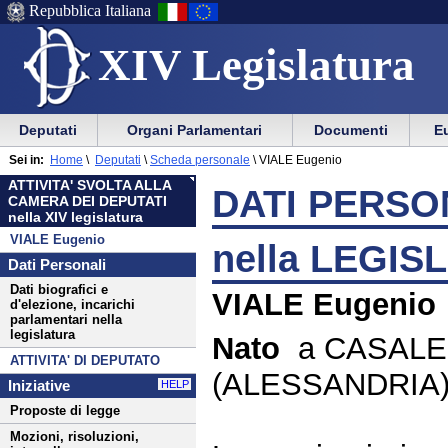
Repubblica Italiana
XIV Legislatura
Menu
Vai
Menu
Vai
Deputati
Organi Parlamentari
Documenti
Eu
al
al
di
di
Menu
menu
Sei in:
Home
\
Deputati
\
Scheda personale
\
VIALE Eugenio
ausilio
navigazione
di
di
ATTIVITA' SVOLTA ALLA
alla
principale
DATI PERSON
navigazione
sezione
CAMERA DEI DEPUTATI
navigazione
principale
nella XIV legislatura
VIALE Eugenio
nella LEGIS
Dati Personali
Dati biografici e
VIALE Eugenio
d'elezione, incarichi
parlamentari nella
legislatura
Nato
a CASAL
ATTIVITA' DI DEPUTATO
(ALESSANDRIA) 
Iniziative
HELP
Proposte di legge
Mozioni, risoluzioni,