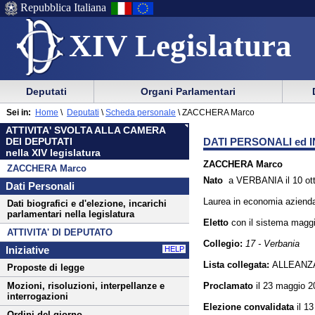
Repubblica Italiana
XIV Legislatura
Menu
Vai
Menu
Vai
Deputati
Organi Parlamentari
al
al
di
di
Menu
menu
Sei in:
Home
\
Deputati
\
Scheda personale
\
ZACCHERA Marco
ausilio
navigazione
di
di
ATTIVITA' SVOLTA ALLA CAMERA
alla
principale
navigazione
sezione
DATI PERSONALI ed I
DEI DEPUTATI
navigazione
principale
nella XIV legislatura
ZACCHERA Marco
ZACCHERA Marco
Nato
a VERBANIA il 10 ot
Dati Personali
Laurea in economia azienda
Dati biografici e d'elezione, incarichi
parlamentari nella legislatura
Eletto
con il sistema
maggi
ATTIVITA' DI DEPUTATO
Collegio:
17 - Verbania
Iniziative
HELP
Lista collegata:
ALLEANZ
Proposte di legge
Proclamato
il 23 maggio 2
Mozioni, risoluzioni, interpellanze e
interrogazioni
Elezione convalidata
il 1
Ordini del giorno