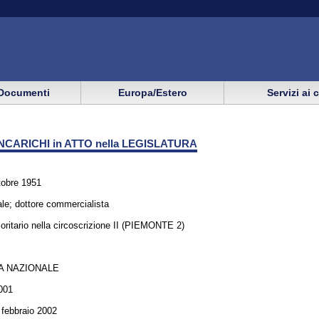
Documenti
Europa/Estero
Servizi ai 
NCARICHI in ATTO nella LEGISLATURA
tobre 1951
le; dottore commercialista
oritario nella circoscrizione II (PIEMONTE 2)
A NAZIONALE
001
3 febbraio 2002