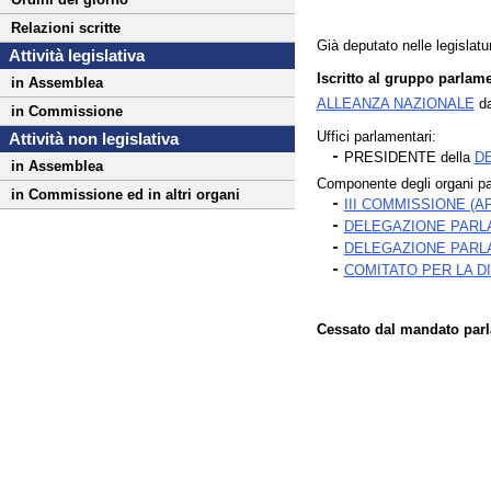
Relazioni scritte
Già deputato nelle legislatur
Attività legislativa
Iscritto al gruppo parlame
in Assemblea
ALLEANZA NAZIONALE
da
in Commissione
Uffici parlamentari:
Attività non legislativa
PRESIDENTE della
D
in Assemblea
Componente degli organi pa
in Commissione ed in altri organi
III COMMISSIONE (A
DELEGAZIONE PARL
DELEGAZIONE PARL
COMITATO PER LA 
Cessato dal mandato parla
Fine
Vai
al
contenuto
menu
di
navigazione
principale