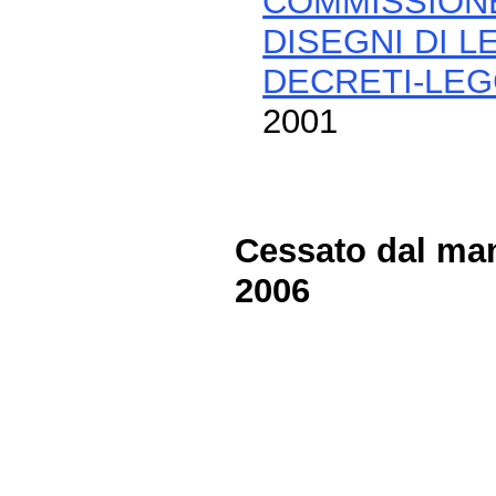
COMMISSIONE
DISEGNI DI 
DECRETI-LE
2001
Cessato dal man
2006
Fine
Vai
al
contenuto
menu
di
navigazione
principale