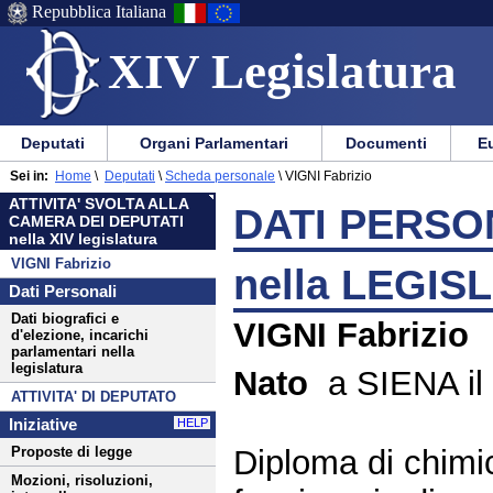
Repubblica Italiana
XIV Legislatura
Menu
Vai
Menu
Vai
Deputati
Organi Parlamentari
Documenti
Eu
al
al
di
di
Menu
menu
Sei in:
Home
\
Deputati
\
Scheda personale
\
VIGNI Fabrizio
ausilio
navigazione
di
di
ATTIVITA' SVOLTA ALLA
alla
principale
DATI PERSON
navigazione
sezione
CAMERA DEI DEPUTATI
navigazione
principale
nella XIV legislatura
VIGNI Fabrizio
nella LEGIS
Dati Personali
Dati biografici e
VIGNI Fabrizio
d'elezione, incarichi
parlamentari nella
legislatura
Nato
a SIENA il
ATTIVITA' DI DEPUTATO
Iniziative
HELP
Diploma di chimic
Proposte di legge
Mozioni, risoluzioni,