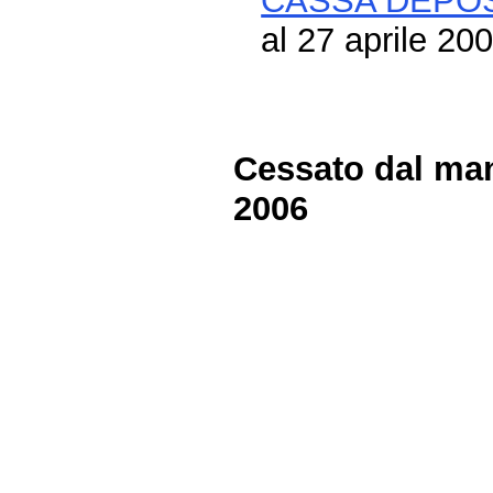
CASSA DEPOSI
al 27 aprile 20
Cessato dal man
2006
Fine
Vai
al
contenuto
menu
di
navigazione
principale