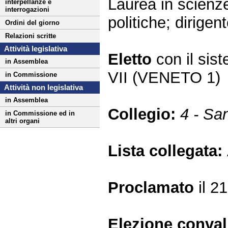
Laurea in scienze
interpellanze e
interrogazioni
politiche; dirige
Ordini del giorno
Relazioni scritte
Attività legislativa
Eletto
con il si
in Assemblea
VII (VENETO 1)
in Commissione
Attività non legislativa
in Assemblea
Collegio:
4 - Sa
in Commissione ed in
altri organi
Lista collegata:
Proclamato
il 2
Elezione conva