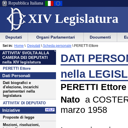
Repubblica Italiana
XIV Legislatura
Menu
Vai
Menu
Vai
Deputati
Organi Parlamentari
Documenti
Eu
al
al
di
di
Menu
menu
Sei in:
Home
\
Deputati
\
Scheda personale
\
PERETTI Ettore
ausilio
navigazione
di
di
ATTIVITA' SVOLTA ALLA
alla
principale
DATI PERSON
navigazione
sezione
CAMERA DEI DEPUTATI
navigazione
principale
nella XIV legislatura
PERETTI Ettore
nella LEGIS
Dati Personali
Dati biografici e
PERETTI Ettore
d'elezione, incarichi
parlamentari nella
legislatura
Nato
a COSTER
ATTIVITA' DI DEPUTATO
marzo 1958
Iniziative
HELP
Proposte di legge
Mozioni, risoluzioni,