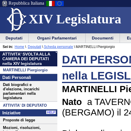
Repubblica Italiana
XIV Legislatura
Menu
Vai
Menu
Vai
Deputati
Organi Parlamentari
Documenti
Eu
al
al
di
di
Menu
menu
Sei in:
Home
\
Deputati
\
Scheda personale
\
MARTINELLI Piergiorgio
ausilio
navigazione
di
di
ATTIVITA' SVOLTA ALLA
alla
principale
DATI PERSON
navigazione
sezione
CAMERA DEI DEPUTATI
navigazione
principale
nella XIV legislatura
MARTINELLI Piergiorgio
nella LEGIS
Dati Personali
Dati biografici e
MARTINELLI Pie
d'elezione, incarichi
parlamentari nella
legislatura
Nato
a TAVER
ATTIVITA' DI DEPUTATO
(BERGAMO) il 24
Iniziative
HELP
Proposte di legge
Mozioni, risoluzioni,