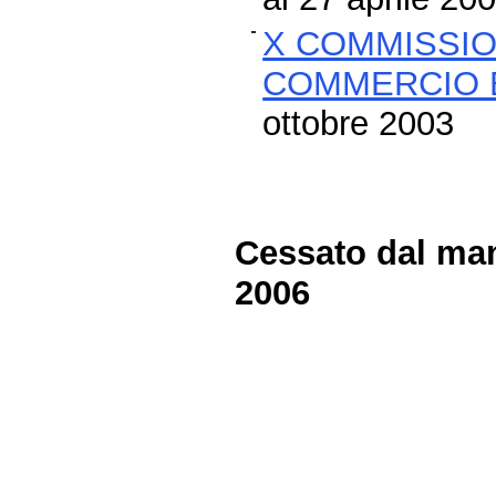
X COMMISSION
COMMERCIO 
ottobre 2003
Cessato dal man
2006
Fine
Vai
al
contenuto
menu
di
navigazione
principale