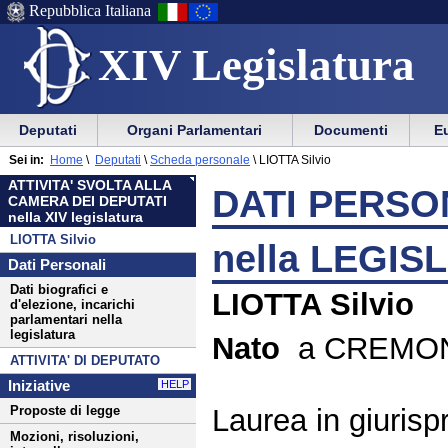
Repubblica Italiana
XIV Legislatura
Menu
Vai
Menu
Vai
Deputati
Organi Parlamentari
Documenti
Eu
al
al
di
di
Menu
menu
Sei in:
Home
\
Deputati
\
Scheda personale
\
LIOTTA Silvio
ausilio
navigazione
di
di
ATTIVITA' SVOLTA ALLA
alla
principale
DATI PERSON
navigazione
sezione
CAMERA DEI DEPUTATI
navigazione
principale
nella XIV legislatura
LIOTTA Silvio
nella LEGIS
Dati Personali
Dati biografici e
LIOTTA Silvio
d'elezione, incarichi
parlamentari nella
legislatura
Nato
a CREMONA 
ATTIVITA' DI DEPUTATO
Iniziative
HELP
Laurea in giuris
Proposte di legge
Mozioni, risoluzioni,