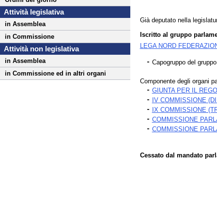
Attività legislativa
Già deputato nella legislatu
in Assemblea
Iscritto al gruppo parlame
in Commissione
LEGA NORD FEDERAZIO
Attività non legislativa
in Assemblea
Capogruppo del grup
in Commissione ed in altri organi
Componente degli organi pa
GIUNTA PER IL RE
IV COMMISSIONE (D
IX COMMISSIONE (T
COMMISSIONE PARLA
COMMISSIONE PARL
Cessato dal mandato parla
Fine
Vai
al
contenuto
menu
di