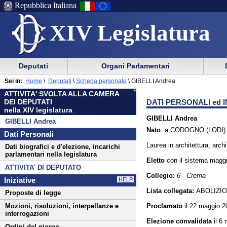
Repubblica Italiana
XIV Legislatura
Menu
Vai
Menu
Vai
Deputati
Organi Parlamentari
al
al
di
di
Menu
menu
Sei in:
Home
\
Deputati
\
Scheda personale
\
GIBELLI Andrea
ausilio
navigazione
di
di
ATTIVITA' SVOLTA ALLA CAMERA
alla
principale
navigazione
sezione
DATI PERSONALI ed I
DEI DEPUTATI
navigazione
principale
nella XIV legislatura
GIBELLI Andrea
GIBELLI Andrea
Nato
a CODOGNO (LODI) il
Dati Personali
Laurea in architettura; archi
Dati biografici e d'elezione, incarichi
parlamentari nella legislatura
Eletto
con il sistema
maggi
ATTIVITA' DI DEPUTATO
Collegio:
6 - Crema
Iniziative
HELP
Lista collegata:
ABOLIZI
Proposte di legge
Proclamato
il 22 maggio 2
Mozioni, risoluzioni, interpellanze e
interrogazioni
Elezione convalidata
il 6
Ordini del giorno