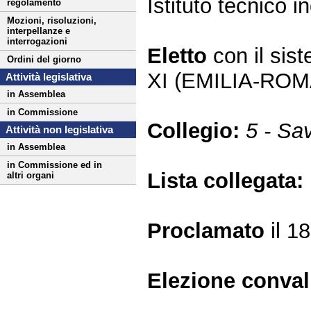
Istituto tecnico i
regolamento
Mozioni, risoluzioni,
interpellanze e
interrogazioni
Eletto
con il si
Ordini del giorno
XI (EMILIA-RO
Attività legislativa
in Assemblea
in Commissione
Collegio:
5 - Sa
Attività non legislativa
in Assemblea
in Commissione ed in
Lista collegata:
altri organi
Proclamato
il 1
Elezione conva