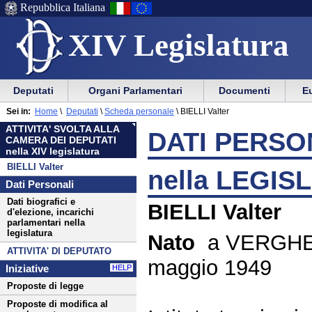
Repubblica Italiana
XIV Legislatura
Menu
Vai
Menu
Vai
Deputati
Organi Parlamentari
Documenti
Eu
al
al
di
di
Menu
menu
Sei in:
Home
\
Deputati
\
Scheda personale
\
BIELLI Valter
ausilio
navigazione
di
di
ATTIVITA' SVOLTA ALLA
alla
principale
DATI PERSON
navigazione
sezione
CAMERA DEI DEPUTATI
navigazione
principale
nella XIV legislatura
BIELLI Valter
nella LEGIS
Dati Personali
Dati biografici e
BIELLI Valter
d'elezione, incarichi
parlamentari nella
legislatura
Nato
a VERGHER
ATTIVITA' DI DEPUTATO
maggio 1949
Iniziative
HELP
Proposte di legge
Proposte di modifica al