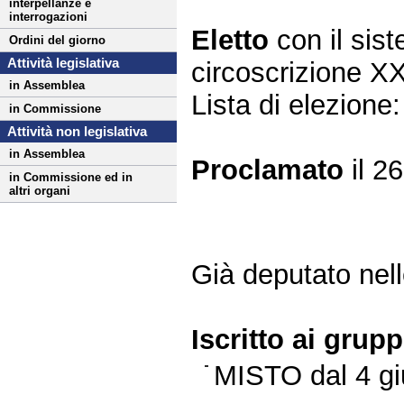
interpellanze e
interrogazioni
Eletto
con il si
Ordini del giorno
Attività legislativa
circoscrizione X
in Assemblea
Lista di elezion
in Commissione
Attività non legislativa
in Assemblea
Proclamato
il 2
in Commissione ed in
altri organi
Già deputato nelle
Iscritto ai grup
MISTO dal 4 gi