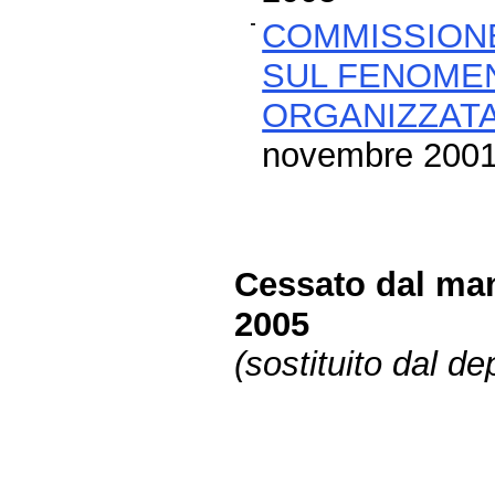
COMMISSIONE
SUL FENOMEN
ORGANIZZATA
novembre 2001
Cessato dal man
2005
(sostituito dal d
Fine
Vai
al
contenuto
menu