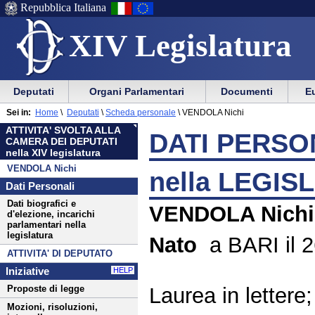
Repubblica Italiana
XIV Legislatura
Menu
Vai
Menu
Vai
Deputati
Organi Parlamentari
Documenti
Eu
al
al
di
di
Menu
menu
Sei in:
Home
\
Deputati
\
Scheda personale
\
VENDOLA Nichi
ausilio
navigazione
di
di
ATTIVITA' SVOLTA ALLA
alla
principale
DATI PERSON
navigazione
sezione
CAMERA DEI DEPUTATI
navigazione
principale
nella XIV legislatura
VENDOLA Nichi
nella LEGIS
Dati Personali
Dati biografici e
VENDOLA Nichi
d'elezione, incarichi
parlamentari nella
legislatura
Nato
a BARI il 
ATTIVITA' DI DEPUTATO
Iniziative
HELP
Laurea in lettere;
Proposte di legge
Mozioni, risoluzioni,