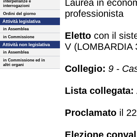
Laurea in econom
interpellanze e
interrogazioni
professionista
Ordini del giorno
Attività legislativa
in Assemblea
Eletto
con il si
in Commissione
V (LOMBARDIA 
Attività non legislativa
in Assemblea
in Commissione ed in
altri organi
Collegio:
9 - Cas
Lista collegata:
Proclamato
il 2
Elezione conva