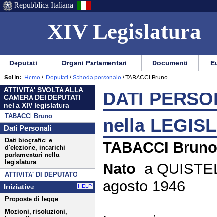
Repubblica Italiana
XIV Legislatura
Menu
Vai
Menu
Vai
Deputati
Organi Parlamentari
Documenti
Eu
al
al
di
di
Menu
menu
Sei in:
Home
\
Deputati
\
Scheda personale
\
TABACCI Bruno
ausilio
navigazione
di
di
ATTIVITA' SVOLTA ALLA
alla
principale
DATI PERSON
navigazione
sezione
CAMERA DEI DEPUTATI
navigazione
principale
nella XIV legislatura
TABACCI Bruno
nella LEGIS
Dati Personali
Dati biografici e
TABACCI Brun
d'elezione, incarichi
parlamentari nella
legislatura
Nato
a QUISTEL
ATTIVITA' DI DEPUTATO
agosto 1946
Iniziative
HELP
Proposte di legge
Mozioni, risoluzioni,