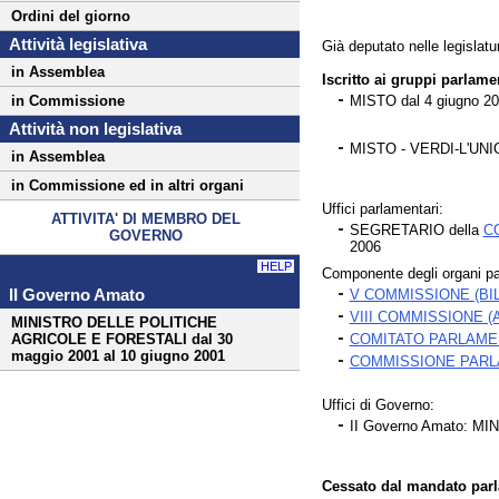
Ordini del giorno
Attività legislativa
Già deputato nelle legislatur
in Assemblea
Iscritto ai gruppi parlame
MISTO dal 4 giugno 20
in Commissione
Attività non legislativa
MISTO - VERDI-L'UN
in Assemblea
in Commissione ed in altri organi
Uffici parlamentari:
ATTIVITA' DI MEMBRO DEL
SEGRETARIO della
C
GOVERNO
2006
HELP
Componente degli organi pa
II Governo Amato
V COMMISSIONE (B
VIII COMMISSIONE (
MINISTRO DELLE POLITICHE
COMITATO PARLAMEN
AGRICOLE E FORESTALI dal 30
maggio 2001 al 10 giugno 2001
COMMISSIONE PARLA
Uffici di Governo:
II Governo Amato: MI
Cessato dal mandato parla