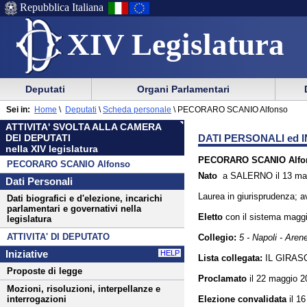
Repubblica Italiana
XIV Legislatura
Menu
Vai
Menu
Vai
Deputati
Organi Parlamentari
al
al
di
di
Menu
menu
Sei in:
Home
\
Deputati
\
Scheda personale
\
PECORARO SCANIO Alfonso
ausilio
navigazione
di
di
ATTIVITA' SVOLTA ALLA CAMERA
alla
principale
navigazione
sezione
DATI PERSONALI ed I
DEI DEPUTATI
navigazione
principale
nella XIV legislatura
PECORARO SCANIO Alfo
PECORARO SCANIO Alfonso
Nato
a SALERNO il 13 ma
Dati Personali
Laurea in giurisprudenza; 
Dati biografici e d'elezione, incarichi
parlamentari e governativi nella
Eletto
con il sistema
maggi
legislatura
ATTIVITA' DI DEPUTATO
Collegio:
5 - Napoli - Arene
Iniziative
HELP
Lista collegata:
IL GIRAS
Proposte di legge
Proclamato
il 22 maggio 2
Mozioni, risoluzioni, interpellanze e
Elezione convalidata
il 1
interrogazioni