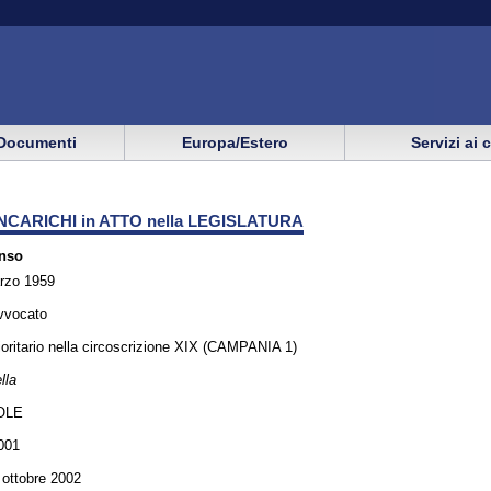
Documenti
Europa/Estero
Servizi ai 
NCARICHI in ATTO nella LEGISLATURA
nso
rzo 1959
avvocato
oritario nella circoscrizione XIX (CAMPANIA 1)
lla
OLE
001
6 ottobre 2002