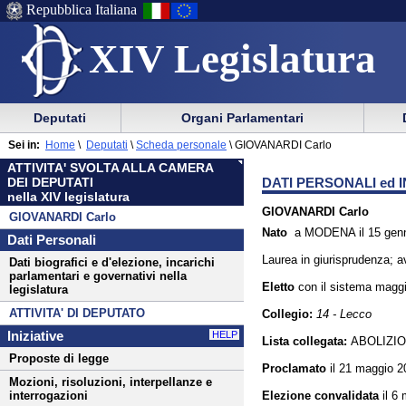
Repubblica Italiana
XIV Legislatura
Menu
Vai
Menu
Vai
Deputati
Organi Parlamentari
al
al
di
di
Menu
menu
Sei in:
Home
\
Deputati
\
Scheda personale
\
GIOVANARDI Carlo
ausilio
navigazione
di
di
ATTIVITA' SVOLTA ALLA CAMERA
alla
principale
navigazione
sezione
DATI PERSONALI ed I
DEI DEPUTATI
navigazione
principale
nella XIV legislatura
GIOVANARDI Carlo
GIOVANARDI Carlo
Nato
a MODENA il 15 genn
Dati Personali
Laurea in giurisprudenza; 
Dati biografici e d'elezione, incarichi
parlamentari e governativi nella
Eletto
con il sistema
maggi
legislatura
ATTIVITA' DI DEPUTATO
Collegio:
14 - Lecco
Iniziative
HELP
Lista collegata:
ABOLIZI
Proposte di legge
Proclamato
il 21 maggio 2
Mozioni, risoluzioni, interpellanze e
Elezione convalidata
il 6
interrogazioni