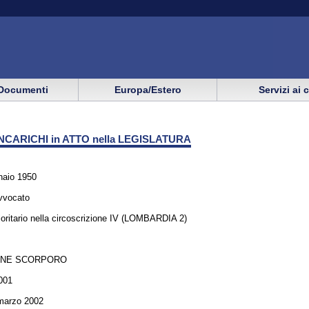
Documenti
Europa/Estero
Servizi ai 
NCARICHI in ATTO nella LEGISLATURA
aio 1950
avvocato
oritario nella circoscrizione IV (LOMBARDIA 2)
ONE SCORPORO
001
 marzo 2002