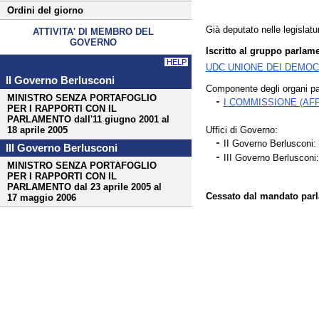
Ordini del giorno
Già deputato nelle legislatur
ATTIVITA' DI MEMBRO DEL
GOVERNO
Iscritto al gruppo parlame
HELP
UDC UNIONE DEI DEMOCR
II Governo Berlusconi
Componente degli organi pa
MINISTRO SENZA PORTAFOGLIO
I COMMISSIONE (AFF
PER I RAPPORTI CON IL
PARLAMENTO dall'11 giugno 2001 al
Uffici di Governo:
18 aprile 2005
II Governo Berluscon
III Governo Berlusconi
III Governo Berlusc
MINISTRO SENZA PORTAFOGLIO
PER I RAPPORTI CON IL
PARLAMENTO dal 23 aprile 2005 al
Cessato dal mandato parla
17 maggio 2006
Fine
Vai
al
contenuto
menu
di
navigazione
principale