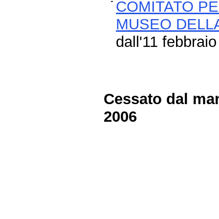
COMITATO PE
MUSEO DELL
dall'11 febbrai
Cessato dal man
2006
Fine
Vai
al
contenuto
menu
di
navigazione
principale