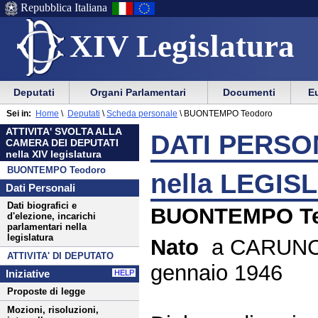
Repubblica Italiana
XIV Legislatura
Menu
Vai
Menu
Vai
Deputati
Organi Parlamentari
Documenti
Eu
al
al
di
di
Menu
menu
Sei in:
Home
\
Deputati
\
Scheda personale
\
BUONTEMPO Teodoro
ausilio
navigazione
di
di
ATTIVITA' SVOLTA ALLA
alla
principale
DATI PERSON
navigazione
sezione
CAMERA DEI DEPUTATI
navigazione
principale
nella XIV legislatura
BUONTEMPO Teodoro
nella LEGIS
Dati Personali
Dati biografici e
BUONTEMPO Te
d'elezione, incarichi
parlamentari nella
legislatura
Nato
a CARUNCH
ATTIVITA' DI DEPUTATO
gennaio 1946
Iniziative
HELP
Proposte di legge
Mozioni, risoluzioni,