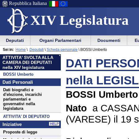
Repubblica Italiana
XIV Legislatura
Menu
Vai
Menu
Vai
Deputati
Organi Parlamentari
Documenti
Eu
al
al
di
di
Menu
menu
Sei in:
Home
\
Deputati
\
Scheda personale
\
BOSSI Umberto
ausilio
navigazione
di
di
ATTIVITA' SVOLTA ALLA
alla
principale
DATI PERSON
navigazione
sezione
CAMERA DEI DEPUTATI
navigazione
principale
nella XIV legislatura
BOSSI Umberto
nella LEGIS
Dati Personali
Dati biografici e
BOSSI Umberto
d'elezione, incarichi
parlamentari e
governativi nella
Nato
a CASSA
legislatura
(VARESE) il 19 
ATTIVITA' DI DEPUTATO
Iniziative
HELP
Proposte di legge