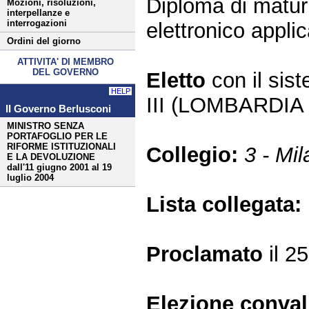
Diploma di maturit
Mozioni, risoluzioni,
interpellanze e
interrogazioni
elettronico appli
Ordini del giorno
ATTIVITA' DI MEMBRO
DEL GOVERNO
Eletto
con il si
HELP
III (LOMBARDIA 
II Governo Berlusconi
MINISTRO SENZA
PORTAFOGLIO PER LE
RIFORME ISTITUZIONALI
Collegio:
3 - Mi
E LA DEVOLUZIONE
dall'11 giugno 2001 al 19
luglio 2004
Lista collegata:
Proclamato
il 2
Elezione conva