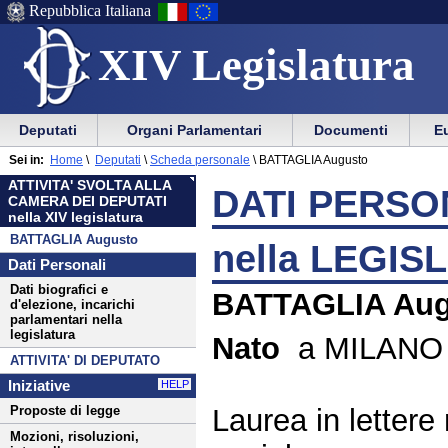
Repubblica Italiana
XIV Legislatura
Menu
Vai
Menu
Vai
Deputati
Organi Parlamentari
Documenti
Eu
al
al
di
di
Menu
menu
Sei in:
Home
\
Deputati
\
Scheda personale
\
BATTAGLIA Augusto
ausilio
navigazione
di
di
ATTIVITA' SVOLTA ALLA
alla
principale
DATI PERSON
navigazione
sezione
CAMERA DEI DEPUTATI
navigazione
principale
nella XIV legislatura
BATTAGLIA Augusto
nella LEGIS
Dati Personali
Dati biografici e
BATTAGLIA Aug
d'elezione, incarichi
parlamentari nella
legislatura
Nato
a MILANO i
ATTIVITA' DI DEPUTATO
Iniziative
HELP
Laurea in letter
Proposte di legge
Mozioni, risoluzioni,