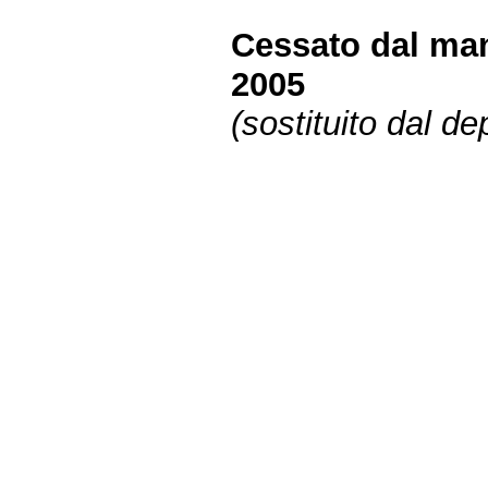
Cessato dal man
2005
(sostituito dal d
Fine
Vai
al
contenuto
menu
di
navigazione
principale