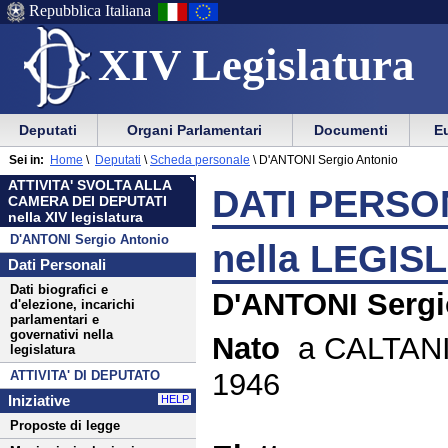
Repubblica Italiana
XIV Legislatura
Menu
Vai
Menu
Vai
Deputati
Organi Parlamentari
Documenti
Eu
al
al
di
di
Menu
menu
Sei in:
Home
\
Deputati
\
Scheda personale
\
D'ANTONI Sergio Antonio
ausilio
navigazione
di
di
ATTIVITA' SVOLTA ALLA
alla
principale
DATI PERSON
navigazione
sezione
CAMERA DEI DEPUTATI
navigazione
principale
nella XIV legislatura
D'ANTONI Sergio Antonio
nella LEGIS
Dati Personali
Dati biografici e
D'ANTONI Sergi
d'elezione, incarichi
parlamentari e
governativi nella
Nato
a CALTANI
legislatura
1946
ATTIVITA' DI DEPUTATO
Iniziative
HELP
Proposte di legge