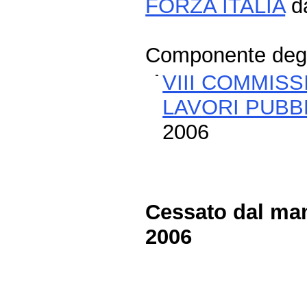
FORZA ITALIA
da
Componente degli
VIII COMMISS
LAVORI PUBBL
2006
Cessato dal man
2006
Fine
Vai
al
contenuto