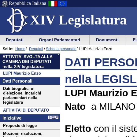
Repubblica Italiana
XIV Legislatura
Menu
Vai
Menu
Vai
Deputati
Organi Parlamentari
Documenti
Eu
al
al
di
di
Menu
menu
Sei in:
Home
\
Deputati
\
Scheda personale
\
LUPI Maurizio Enzo
ausilio
navigazione
di
di
ATTIVITA' SVOLTA ALLA
alla
principale
DATI PERSON
navigazione
sezione
CAMERA DEI DEPUTATI
navigazione
principale
nella XIV legislatura
LUPI Maurizio Enzo
nella LEGIS
Dati Personali
Dati biografici e
LUPI Maurizio 
d'elezione, incarichi
parlamentari nella
legislatura
Nato
a MILANO i
ATTIVITA' DI DEPUTATO
Iniziative
HELP
Eletto
con il si
Proposte di legge
Mozioni, risoluzioni,