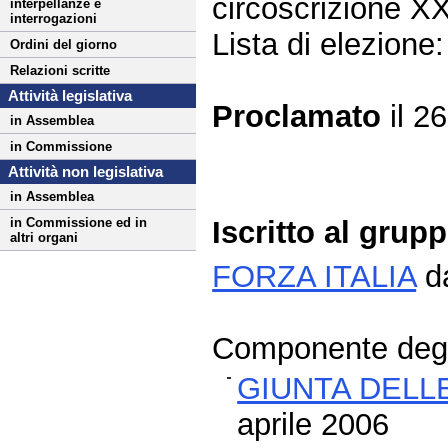
circoscrizione X
interpellanze e
interrogazioni
Lista di elezion
Ordini del giorno
Relazioni scritte
Attività legislativa
Proclamato
il 2
in Assemblea
in Commissione
Attività non legislativa
in Assemblea
Iscritto al grup
in Commissione ed in
altri organi
FORZA ITALIA
da
Componente degli
GIUNTA DELL
aprile 2006