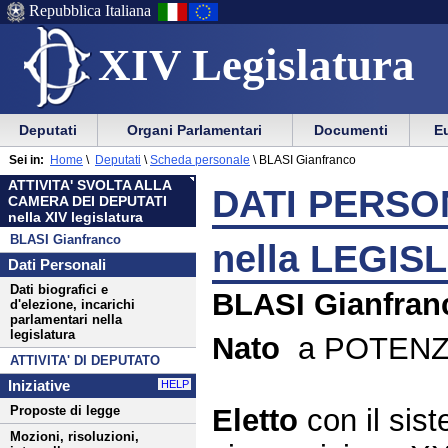
Repubblica Italiana
XIV Legislatura
Menu
Vai
Menu
Vai
Deputati
Organi Parlamentari
Documenti
Eu
al
al
di
di
Menu
menu
Sei in:
Home
\
Deputati
\
Scheda personale
\
BLASI Gianfranco
ausilio
navigazione
di
di
ATTIVITA' SVOLTA ALLA
alla
principale
DATI PERSON
navigazione
sezione
CAMERA DEI DEPUTATI
navigazione
principale
nella XIV legislatura
BLASI Gianfranco
nella LEGIS
Dati Personali
Dati biografici e
BLASI Gianfran
d'elezione, incarichi
parlamentari nella
legislatura
Nato
a POTENZA
ATTIVITA' DI DEPUTATO
Iniziative
HELP
Eletto
con il si
Proposte di legge
Mozioni, risoluzioni,