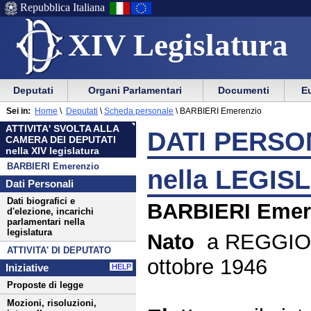
Repubblica Italiana
XIV Legislatura
Menu
Vai
Menu
Vai
Deputati
Organi Parlamentari
Documenti
Eu
al
al
di
di
Menu
menu
Sei in:
Home
\
Deputati
\
Scheda personale
\
BARBIERI Emerenzio
ausilio
navigazione
di
di
ATTIVITA' SVOLTA ALLA
alla
principale
DATI PERSON
navigazione
sezione
CAMERA DEI DEPUTATI
navigazione
principale
nella XIV legislatura
BARBIERI Emerenzio
nella LEGIS
Dati Personali
Dati biografici e
BARBIERI Emer
d'elezione, incarichi
parlamentari nella
legislatura
Nato
a REGGIO 
ATTIVITA' DI DEPUTATO
ottobre 1946
Iniziative
HELP
Proposte di legge
Mozioni, risoluzioni,