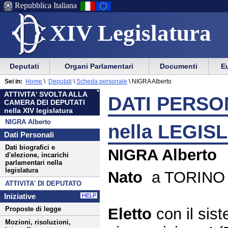
Repubblica Italiana
XIV Legislatura
Menu
Vai
Menu
Vai
Deputati
Organi Parlamentari
Documenti
Eu
al
al
di
di
Menu
menu
Sei in:
Home
\
Deputati
\
Scheda personale
\
NIGRA Alberto
ausilio
navigazione
di
di
ATTIVITA' SVOLTA ALLA
alla
principale
DATI PERSON
navigazione
sezione
CAMERA DEI DEPUTATI
navigazione
principale
nella XIV legislatura
NIGRA Alberto
nella LEGIS
Dati Personali
Dati biografici e
NIGRA Alberto
d'elezione, incarichi
parlamentari nella
legislatura
Nato
a TORINO i
ATTIVITA' DI DEPUTATO
Iniziative
HELP
Eletto
con il si
Proposte di legge
Mozioni, risoluzioni,