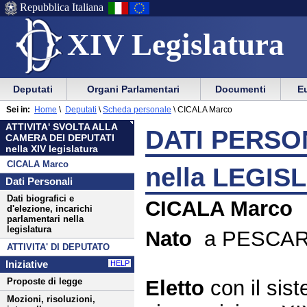
Repubblica Italiana
XIV Legislatura
Menu
Vai
Menu
Vai
Deputati
Organi Parlamentari
Documenti
Eu
al
al
di
di
Menu
menu
Sei in:
Home
\
Deputati
\
Scheda personale
\
CICALA Marco
ausilio
navigazione
di
di
ATTIVITA' SVOLTA ALLA
alla
principale
DATI PERSON
navigazione
sezione
CAMERA DEI DEPUTATI
navigazione
principale
nella XIV legislatura
CICALA Marco
nella LEGIS
Dati Personali
Dati biografici e
CICALA Marco
d'elezione, incarichi
parlamentari nella
legislatura
Nato
a PESCARA 
ATTIVITA' DI DEPUTATO
Iniziative
HELP
Eletto
con il si
Proposte di legge
Mozioni, risoluzioni,