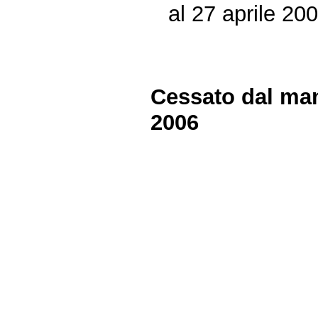
al 27 aprile 20
Cessato dal man
2006
Fine
Vai
al
contenuto
menu
di
navigazione
principale