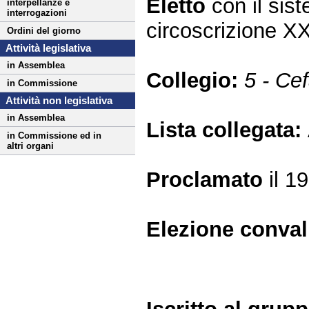
Eletto
con il si
interpellanze e
interrogazioni
circoscrizione X
Ordini del giorno
Attività legislativa
in Assemblea
Collegio:
5 - Cef
in Commissione
Attività non legislativa
in Assemblea
Lista collegata:
in Commissione ed in
altri organi
Proclamato
il 1
Elezione conva