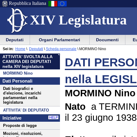
Repubblica Italiana
XIV Legislatura
Menu
Vai
Menu
Vai
Deputati
Organi Parlamentari
Documenti
Eu
al
al
di
di
Menu
menu
Sei in:
Home
\
Deputati
\
Scheda personale
\
MORMINO Nino
ausilio
navigazione
di
di
ATTIVITA' SVOLTA ALLA
alla
principale
DATI PERSON
navigazione
sezione
CAMERA DEI DEPUTATI
navigazione
principale
nella XIV legislatura
MORMINO Nino
nella LEGIS
Dati Personali
Dati biografici e
MORMINO Nino
d'elezione, incarichi
parlamentari nella
legislatura
Nato
a TERMIN
ATTIVITA' DI DEPUTATO
il 23 giugno 1938
Iniziative
HELP
Proposte di legge
Mozioni, risoluzioni,