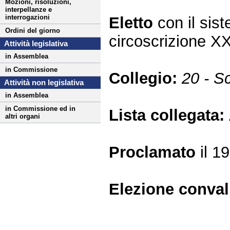
Mozioni, risoluzioni,
interpellanze e
interrogazioni
Eletto
con il si
Ordini del giorno
circoscrizione X
Attività legislativa
in Assemblea
in Commissione
Collegio:
20 - S
Attività non legislativa
in Assemblea
in Commissione ed in
Lista collegata:
altri organi
Proclamato
il 1
Elezione conva