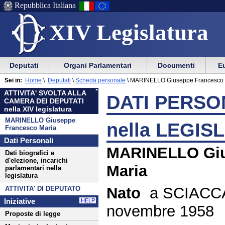
Repubblica Italiana
XIV Legislatura
Menu
Vai
Menu
Vai
Deputati
Organi Parlamentari
Documenti
Eu
al
al
di
di
Menu
menu
Sei in:
Home
\
Deputati
\
Scheda personale
\
MARINELLO Giuseppe Francesco 
ausilio
navigazione
di
di
ATTIVITA' SVOLTA ALLA
alla
principale
DATI PERSON
navigazione
sezione
CAMERA DEI DEPUTATI
navigazione
principale
nella XIV legislatura
MARINELLO Giuseppe
nella LEGIS
Francesco Maria
Dati Personali
MARINELLO Giu
Dati biografici e
d'elezione, incarichi
Maria
parlamentari nella
legislatura
Nato
a SCIACCA
ATTIVITA' DI DEPUTATO
Iniziative
HELP
novembre 1958
Proposte di legge