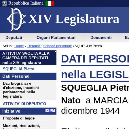
Repubblica Italiana
XIV Legislatura
Menu
Vai
Menu
Vai
Deputati
Organi Parlamentari
Documenti
Eu
al
al
di
di
Menu
menu
Sei in:
Home
\
Deputati
\
Scheda personale
\
SQUEGLIA Pietro
ausilio
navigazione
di
di
ATTIVITA' SVOLTA ALLA
alla
principale
DATI PERSON
navigazione
sezione
CAMERA DEI DEPUTATI
navigazione
principale
nella XIV legislatura
SQUEGLIA Pietro
nella LEGIS
Dati Personali
Dati biografici e
SQUEGLIA Piet
d'elezione, incarichi
parlamentari nella
legislatura
Nato
a MARCIAN
ATTIVITA' DI DEPUTATO
dicembre 1944
Iniziative
HELP
Proposte di legge
Mozioni, risoluzioni,