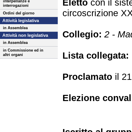
Eletto
con il si
interpellanze e
interrogazioni
circoscrizione 
Ordini del giorno
Attività legislativa
in Assemblea
Collegio:
2 - Ma
Attività non legislativa
in Assemblea
in Commissione ed in
Lista collegata:
altri organi
Proclamato
il 2
Elezione conva