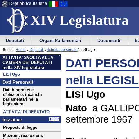
Repubblica Italiana
XIV Legislatura
Menu
Vai
Menu
Vai
Deputati
Organi Parlamentari
Documenti
Eu
al
al
di
di
Menu
menu
Sei in:
Home
\
Deputati
\
Scheda personale
\
LISI Ugo
ausilio
navigazione
di
di
ATTIVITA' SVOLTA ALLA
alla
principale
DATI PERSON
navigazione
sezione
CAMERA DEI DEPUTATI
navigazione
principale
nella XIV legislatura
LISI Ugo
nella LEGIS
Dati Personali
Dati biografici e
LISI Ugo
d'elezione, incarichi
parlamentari nella
legislatura
Nato
a GALLIPOL
ATTIVITA' DI DEPUTATO
settembre 1967
Iniziative
HELP
Proposte di legge
Mozioni, risoluzioni,