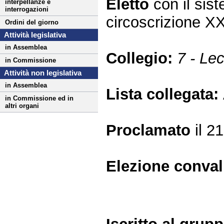
Eletto
con il si
interpellanze e
interrogazioni
circoscrizione X
Ordini del giorno
Attività legislativa
in Assemblea
Collegio:
7 - Le
in Commissione
Attività non legislativa
in Assemblea
Lista collegata:
in Commissione ed in
altri organi
Proclamato
il 2
Elezione conva