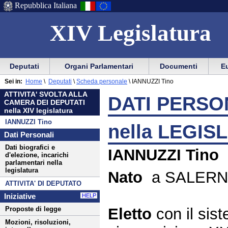
Repubblica Italiana
XIV Legislatura
Menu
Vai
Menu
Vai
Deputati
Organi Parlamentari
Documenti
Eu
al
al
di
di
Menu
menu
Sei in:
Home
\
Deputati
\
Scheda personale
\
IANNUZZI Tino
ausilio
navigazione
di
di
ATTIVITA' SVOLTA ALLA
alla
principale
DATI PERSON
navigazione
sezione
CAMERA DEI DEPUTATI
navigazione
principale
nella XIV legislatura
IANNUZZI Tino
nella LEGIS
Dati Personali
Dati biografici e
IANNUZZI Tino
d'elezione, incarichi
parlamentari nella
legislatura
Nato
a SALERNO
ATTIVITA' DI DEPUTATO
Iniziative
HELP
Eletto
con il si
Proposte di legge
Mozioni, risoluzioni,