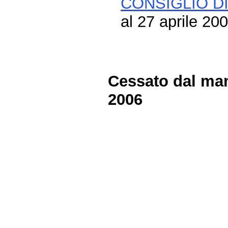
CONSIGLIO DI
al 27 aprile 20
Cessato dal man
2006
Fine
Vai
al
contenuto
menu
di
navigazione
principale