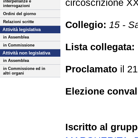
circoscrizione 
interpellanze e
interrogazioni
Ordini del giorno
Collegio:
15 - S
Relazioni scritte
Attività legislativa
in Assemblea
Lista collegata:
in Commissione
Attività non legislativa
in Assemblea
Proclamato
il 2
in Commissione ed in
altri organi
Elezione conva
Iscritto al grup