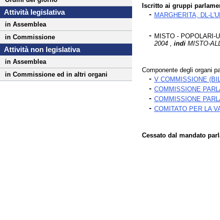
Iscritto ai gruppi parlame
Attività legislativa
MARGHERITA, DL-L'U
in Assemblea
MISTO - POPOLARI-
in Commissione
2004 ,
indi
MISTO-ALL
Attività non legislativa
in Assemblea
Componente degli organi pa
in Commissione ed in altri organi
V COMMISSIONE (B
COMMISSIONE PARLA
COMMISSIONE PARLA
COMITATO PER LA V
Cessato dal mandato parla
Fine
Vai
al
contenuto
menu
di
navigazione
principale