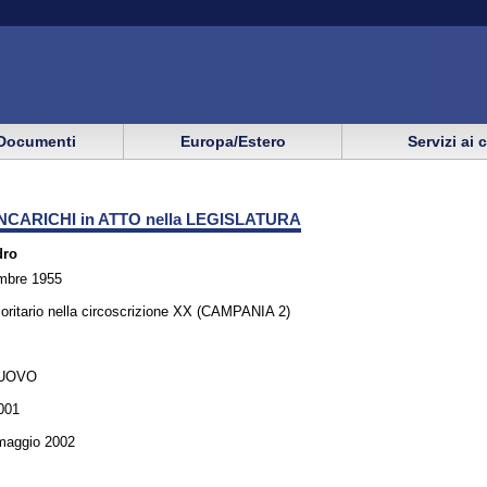
Documenti
Europa/Estero
Servizi ai 
NCARICHI in ATTO nella LEGISLATURA
dro
mbre 1955
oritario nella circoscrizione XX (CAMPANIA 2)
UOVO
001
 maggio 2002