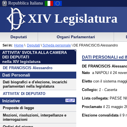
Repubblica Italiana
XIV Legislatura
Menu
Vai
Menu
Vai
Deputati
Organi Parlamentari
al
al
di
di
Menu
menu
Sei in:
Home
\
Deputati
\
Scheda personale
\
DE FRANCISCIS Alessandro
ausilio
navigazione
di
di
ATTIVITA' SVOLTA ALLA CAMERA
alla
principale
navigazione
sezione
DATI PERSONALI ed I
DEI DEPUTATI
navigazione
principale
nella XIV legislatura
DE FRANCISCIS Alessan
DE FRANCISCIS Alessandro
Nato
a NAPOLI il 24 nove
Dati Personali
Eletto
con il sistema
maggi
Dati biografici e d'elezione, incarichi
parlamentari nella legislatura
Collegio:
1 - Caserta
ATTIVITA' DI DEPUTATO
Lista collegata:
PAESE N
Iniziative
HELP
Proclamato
il 21 maggio 2
Proposte di legge
Elezione convalidata
il 9
Mozioni, risoluzioni, interpellanze e
interrogazioni
Ordini del giorno