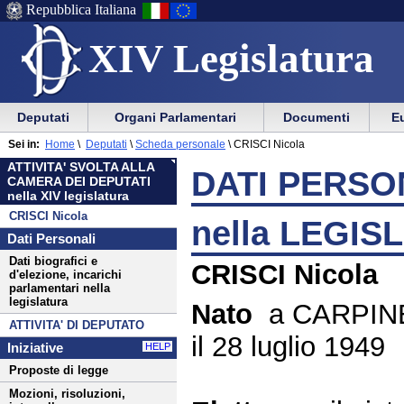
Repubblica Italiana
XIV Legislatura
Menu
Vai
Menu
Vai
Deputati
Organi Parlamentari
Documenti
Eu
al
al
di
di
Menu
menu
Sei in:
Home
\
Deputati
\
Scheda personale
\
CRISCI Nicola
ausilio
navigazione
di
di
ATTIVITA' SVOLTA ALLA
alla
principale
DATI PERSON
navigazione
sezione
CAMERA DEI DEPUTATI
navigazione
principale
nella XIV legislatura
CRISCI Nicola
nella LEGIS
Dati Personali
Dati biografici e
CRISCI Nicola
d'elezione, incarichi
parlamentari nella
legislatura
Nato
a CARPINE
ATTIVITA' DI DEPUTATO
il 28 luglio 1949
Iniziative
HELP
Proposte di legge
Mozioni, risoluzioni,