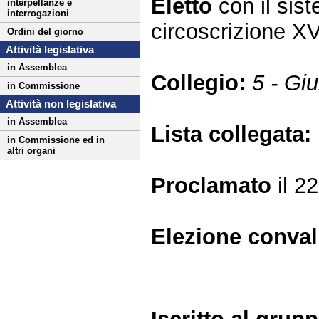
Eletto
con il si
interpellanze e
interrogazioni
circoscrizione X
Ordini del giorno
Attività legislativa
in Assemblea
Collegio:
5 - Gi
in Commissione
Attività non legislativa
in Assemblea
Lista collegata:
in Commissione ed in
altri organi
Proclamato
il 2
Elezione conva