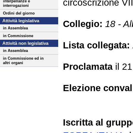
circoscrizione V
interpellanze e
interrogazioni
Ordini del giorno
Attività legislativa
Collegio:
18 - A
in Assemblea
in Commissione
Lista collegata:
Attività non legislativa
in Assemblea
in Commissione ed in
altri organi
Proclamata
il 2
Elezione conva
Iscritta al grup