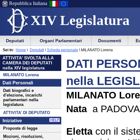
Repubblica Italiana
XIV Legislatura
Menu
Vai
Menu
Vai
Deputati
Organi Parlamentari
Documenti
Eu
al
al
di
di
Menu
menu
Sei in:
Home
\
Deputati
\
Scheda personale
\
MILANATO Lorena
ausilio
navigazione
di
di
ATTIVITA' SVOLTA ALLA
alla
principale
DATI PERSON
navigazione
sezione
CAMERA DEI DEPUTATI
navigazione
principale
nella XIV legislatura
MILANATO Lorena
nella LEGIS
Dati Personali
Dati biografici e
MILANATO Lore
d'elezione, incarichi
parlamentari nella
legislatura
Nata
a PADOVA i
ATTIVITA' DI DEPUTATO
Iniziative
HELP
Eletta
con il sis
Proposte di legge
Mozioni, risoluzioni,